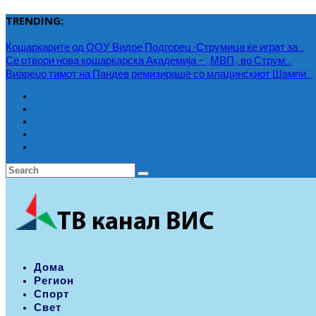
TRENDING:
Кошаркарите од ООУ Видое Подгорец -Струмица ќе играт за...
Се отвори нова кошаркарска Академија – ,,МВП,, во Струм...
Виареџо тимот на Пандев ремизираше со младинскиот Шампи...
Дома
Регион
Спорт
Свет