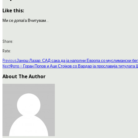
Like this:
Ми се допаѓа
Вчитувам...
Share:
Rate:
Previous
Јанош Лазар: САД сака да ја наполни Европа со муслимански бе
Next
Фото – Горан Попов и Аце Стојков со Вардар ја прославија титулата
About The Author