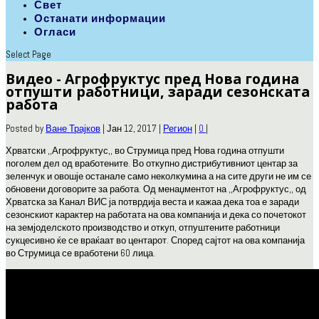
Свет
Останати информации
Огласи
Select Page
Видео - Агрофруктус пред Нова година
отпушти работници, заради сезонската
работа
Posted by
Ване Трајков
|
Јан 12, 2017
|
Регион
|
0
|
Хрватски ,,Агрофруктус,, во Струмица пред Нова година отпушти
поголем дел од вработените. Во откупно дистрибутивниот центар за
зеленчук и овошје останале само неколкумина а на сите други не им се
обновени договорите за работа. Од менаџментот на ,,Агрофруктус,, од
Хрватска за Канал ВИС ја потврдија веста и кажаа дека тоа е заради
сезонскиот карактер на работата на ова компанија и дека со почетокот
на земјоделското производство и откуп, отпуштените работници
сукцесивно ќе се враќаат во центарот. Според сајтот на ова компанија
во Струмица се вработени 60 лица.