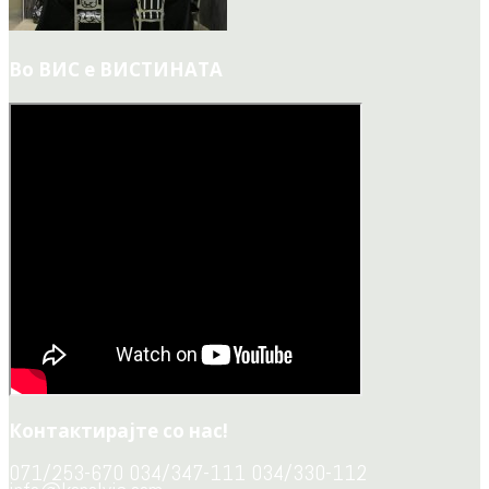
Во ВИС е ВИСТИНАТА
Контактирајте со нас!
071/253-670 034/347-111 034/330-112