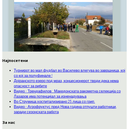
Најпосетени
Турнирот во мал фудбал во Василево влегува во завршница, кој
со кој за полуфинале !
Дојранското езеро под мраз, концесионерот тврди дека нема
опасност за рибите
Видео - Трендафилов : Македонската ракометна селекција со
Лазаров има потенцијал за изненадувања
Во Струмица хоспитализирано 25 лица со грип.
Видео - Агрофруктус пред Нова година отпушти работници,
заради сезонската работа
За нас