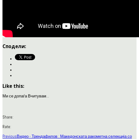
Сподели:
Like this:
Ми се допаѓа
Вчитувам...
Share:
Rate:
Previous
Видео - Трендафилов : Македонската ракометна селекција со