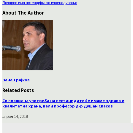
Лазаров има потенцијал за изненадувања
About The Author
Ване Трајков
Related Posts
Со правилна употреба на пестицидите ќе имаме здрава и
квалитетна храна, вели професор д-р Душан Спасов
април 14, 2016