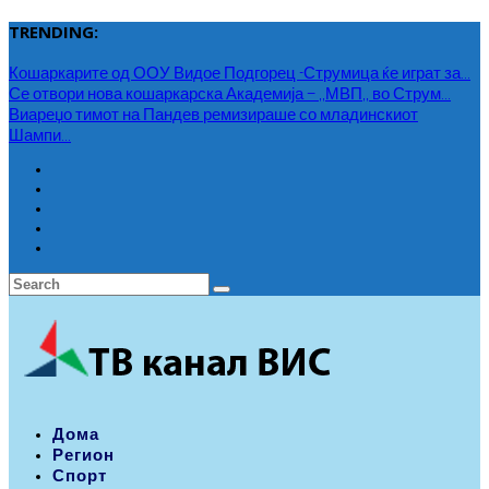
TRENDING:
Кошаркарите од ООУ Видое Подгорец -Струмица ќе играт за...
Се отвори нова кошаркарска Академија – ,,МВП,, во Струм...
Виареџо тимот на Пандев ремизираше со младинскиот
Шампи...
Дома
Регион
Спорт