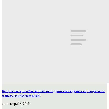
Бројот на кражби на огревно дрво во струмичко, годинава
е драстично намален
септември 14, 2015