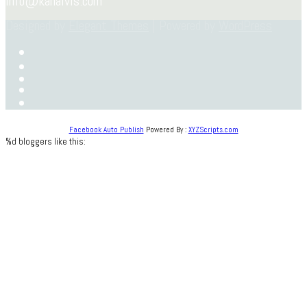
info@kanalvis.com
Designed by
Elegant Themes
| Powered by
WordPress
Facebook Auto Publish
Powered By :
XYZScripts.com
%d
bloggers like this: