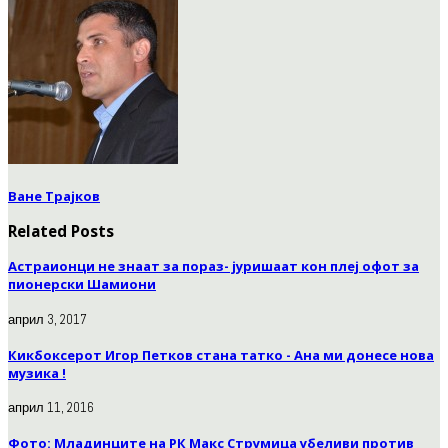
Ване Трајков
Related Posts
Астраионци не знаат за пораз- јуришаат кон плеј офот за
пионерски Шамиони
април 3, 2017
Кикбоксерот Игор Петков стана татко - Ана ми донесе нова
музика !
април 11, 2016
Фото: Младинците на РК Макс Струмица убеливи против