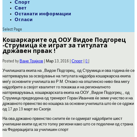
Спорт
Свет
Останати информации
Огласи
Select Page
Кошаркарите од ООУ Видое Подгорец
-Струмица ќе играт за титулата
државен првак !
Posted by
Ване Трајков
|
Мар 13, 2016
|
Спорт
|
0
|
Училишната екипа на ,,Видое Подгорец,, од Струмица и ова година ќе се
натпреварува за освојување на титулата најдобра кошаркарска екипа
меѓу основните училишта во Р.М. Откако на општинско ниво беа мегу
најдобрите а својот квалитет го покажаа и на регионалното
натпреварувања, кошаркарската екипа на ООУ ,,Видое Подогрец ,, од
Струмица предводена од тренерот Горан Иванчев ќе земе учество и на
државното првенство во кошарка за основни училишта што ќе се одржи
од 17 до 19 март во Скопје.
На ова државно првенство силите ќе ги одмерат најдобрите шест
училишни екипи од исто толку региони како што се поделени од страна
на Федерацијата за училишен спорт