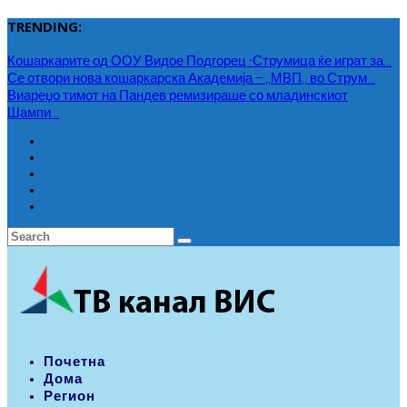
TRENDING:
Кошаркарите од ООУ Видое Подгорец -Струмица ќе играт за...
Се отвори нова кошаркарска Академија – ,,МВП,, во Струм...
Виареџо тимот на Пандев ремизираше со младинскиот
Шампи...
Почетна
Дома
Регион