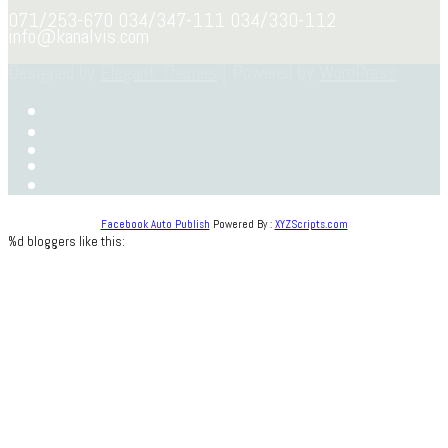
071/253-670 034/347-111 034/330-112
info@kanalvis.com
Designed by
Elegant Themes
| Powered by
WordPress
Facebook Auto Publish
Powered By :
XYZScripts.com
%d
bloggers like this: