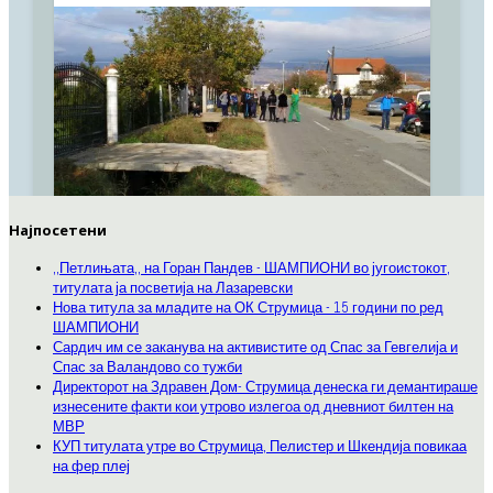
Најпосетени
,,Петлињата,, на Горан Пандев - ШАМПИОНИ во југоистокот,
титулата ја посветија на Лазаревски
Нова титула за младите на ОК Струмица - 15 години по ред
ШАМПИОНИ
Сардич им се заканува на активистите од Спас за Гевгелија и
Спас за Валандово со тужби
Директорот на Здравен Дом- Струмица денеска ги демантираше
изнесените факти кои утрово излегоа од дневниот билтен на
МВР
КУП титулата утре во Струмица, Пелистер и Шкендија повикаа
на фер плеј