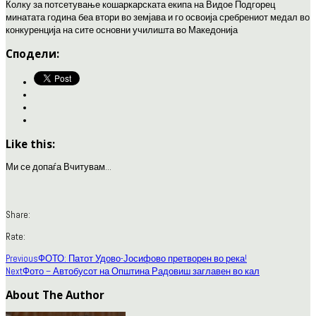
Колку за потсетување кошаркарската екипа на Видое Подгорец
минатата година беа втори во земјава и го освоија сребрениот медал во
конкуренција на сите основни училишта во Македонија
Сподели:
Like this:
Ми се допаѓа
Вчитувам...
Share:
Rate:
Previous
ФОТО: Патот Удово-Јосифово претворен во река!
Next
Фото – Автобусот на Општина Радовиш заглавен во кал
About The Author