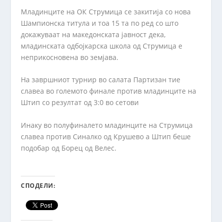
Младинците на ОК Струмица се закитија со нова
Шампионска титула и тоа 15 та по ред со што
докажуваат на македонската јавност дека,
младинската одбојкарска школа од Струмица е
неприкосновена во земјава.
На завршниот турнир во салата Партизан тие
славеа во големото финале против младинците на
Штип со резултат од 3:0 во сетови
Инаку во полуфиналето младинците на Струмица
славеа против Синалко од Крушево а Штип беше
подобар од Борец од Велес.
СПОДЕЛИ: