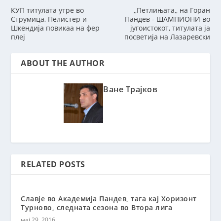
КУП титулата утре во
,,Петлињата,, на Горан
Струмица, Пелистер и
Пандев - ШАМПИОНИ во
Шкендија повикаа на фер
југоистокот, титулата ја
плеј
посветија на Лазаревски
ABOUT THE AUTHOR
Ване Трајков
RELATED POSTS
Славје во Акадeмија Пандев, тага кај Хоризонт
Турново, следната сезона во Втора лига
мај 29, 2016