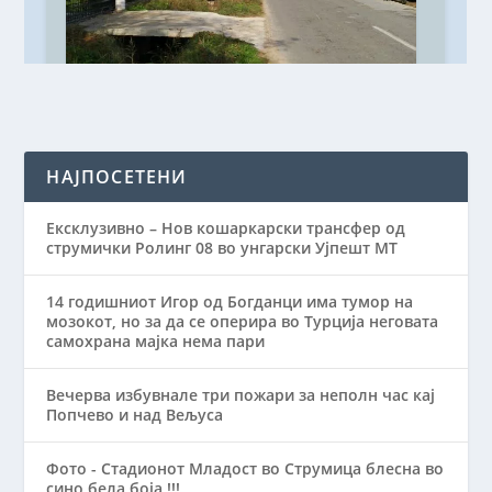
НАЈПОСЕТЕНИ
Ексклузивно – Нов кошаркарски трансфер од
струмички Ролинг 08 во унгарски Ујпешт МТ
14 годишниот Игор од Богданци има тумор на
мозокот, но за да се оперира во Турција неговата
самохрана мајка нема пари
Вечерва избувнале три пожари за неполн час кај
Попчево и над Вељуса
Фото - Стадионот Младост во Струмица блесна во
сино бела боја !!!