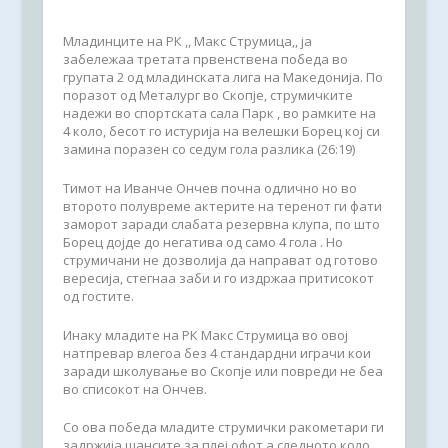
Младинците на РК ,, Макс Струмица,, ја
забележаа третата првенствена победа во
групата 2 од младинската лига на Македонија. По
поразот од Металург во Скопје, струмичките
надежи во спортската сала Парк , во рамките на
4 коло, бесот го истурија на велешки Борец кој си
замина поразен со седум гола разлика (26:19)
Тимот на Иванче Ончев почна одлично но во
второто полувреме актерите на теренот ги фати
заморот заради слабата резервна клупа, по што
Борец дојде до негатива од само 4 гола . Но
струмичани не дозволија да направат од готово
вересија, стегнаа заби и го издржаа притисокот
од гостите.
Инаку младите на РК Макс Струмица во овој
натпревар влегоа без 4 стандардни играчи кои
заради школување во Скопје или повреди не беа
во списокот на Ончев.
Со ова победа младите струмички ракометари ги
задржија шансите за плеј офот а следното коло