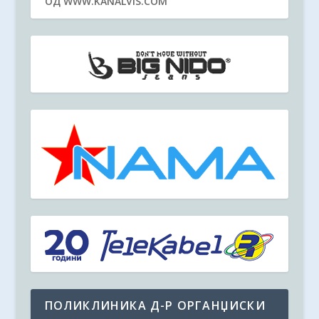
ОД WWW.KANALVIS.COM
ПОЛИКЛИНИКА Д-Р ОРГАНЏИСКИ