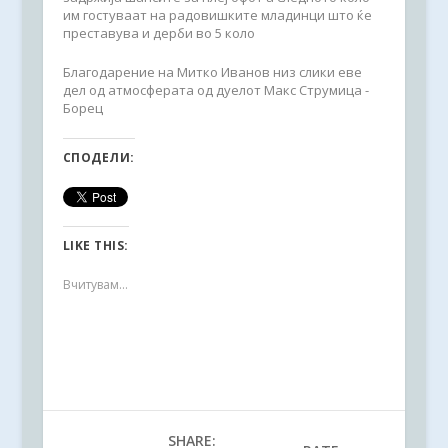
им гостуваат на радовишките младинци што ќе
преставува и дерби во 5 коло
Благодарение на Митко Иванов низ слики еве
дел од атмосферата од дуелот Макс Струмица -
Борец
СПОДЕЛИ:
LIKE THIS:
Вчитувам...
SHARE: