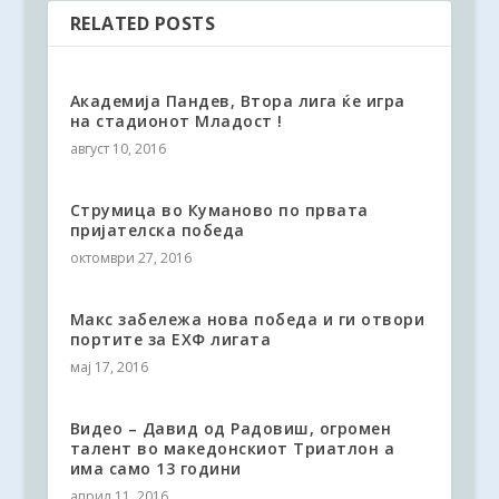
RELATED POSTS
Академија Пандев, Втора лига ќе игра
на стадионот Младост !
август 10, 2016
Струмица во Куманово по првата
пријателска победа
октомври 27, 2016
Макс забележа нова победа и ги отвори
портите за ЕХФ лигата
мај 17, 2016
Видео – Давид од Радовиш, огромен
талент во македонскиот Триатлон а
има само 13 години
април 11, 2016