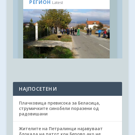
НАЈПОСЕТЕНИ
Плачковица превисока за Беласица,
струмичките синобели поразени од
радовишани
Жителите на Петралинци најавуваат
блокада на патот кон Берово ако не