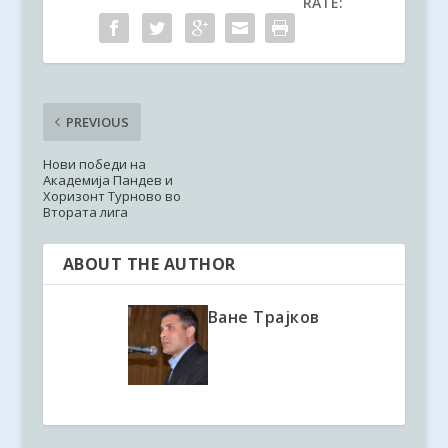
RATE:
PREVIOUS
Нови победи на
Академија Пандев и
Хоризонт Турново во
Втората лига
ABOUT THE AUTHOR
Ване Трајков