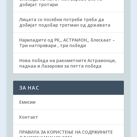
добијат тротари
Лицата со посебни потреби треба да
добијат подобар третман од државата
Најмладите од РК,, АСТРАИОН,, блескаат –
Три натпревари , три победи
Нова победа на ракометните Астраионци,
паднаа и Лазарови за петта победа
ЗА НАС
Емисии
Контакт
ПРАВИЛА ЗА КОРИСТЕЊЕ НА СОДРЖИНИТЕ