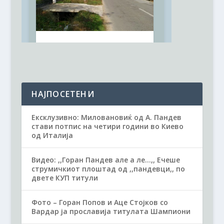
НАЈПОСЕТЕНИ
Ексклузивно: Миловановиќ од А. Пандев
стави потпис на четири години во Киево
од Италија
Видео: ,,Горан Пандев але а ле...,, Ечеше
струмичкиот плоштад од ,,пандевци,, по
двете КУП титули
Фото – Горан Попов и Аце Стојков со
Вардар ја прославија титулата Шампиони