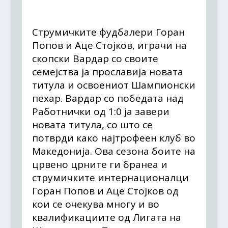
Струмичките фудбалери Горан
Попов и Аце Стојков, играчи на
скопски Вардар со своите
семејства ја прославија новата
титула и освоениот Шампионски
пехар. Вардар со победата над
Работнички од 1:0 ја завери
новата титула, со што се
потврди како најтрофеен клуб во
Македонија. Ова сезона боите на
црвено црните ги бранеа и
струмичките интернационалци
Горан Попов и Аце Стојков од
кои се очекува многу и во
квалификациите од Лигата на