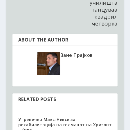
училишта
танцуваа
квадрил
четворка
ABOUT THE AUTHOR
Ване Трајков
RELATED POSTS
Утревечер Макс-Нексе за
рехабилитација на голманот на Хризонт
- Кико