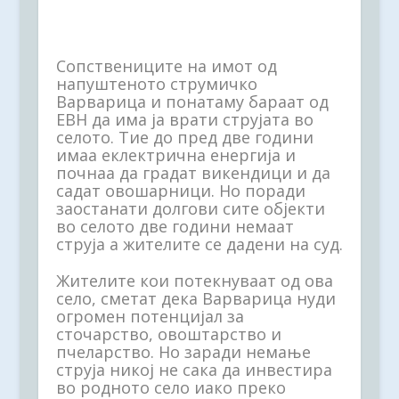
Сопствениците на имот од
напуштеното струмичко
Варварица и понатаму бараат од
ЕВН да има ја врати струјата во
селото. Тие до пред две години
имаа еклектрична енергија и
почнаа да градат викендици и да
садат овошарници. Но порaди
заостанати долгови сите објекти
во селото две години немаат
струја а жителите се дадени на суд.
Жителите кои потекнуваат од ова
село, сметат дека Варварица нуди
огромен потенцијал за
сточарство, овоштарство и
пчеларство. Но заради немање
струја никој не сака да инвестира
во родното село иако преко