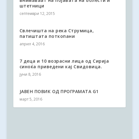
внимаваат на појавата на болести и
штетници
септември 12, 2015
Свлечишта на река Струмица,
патиштата поткопани
април 4, 2016
7 деца и 10 возрасни лица од Сирија
синоќа приведени кај Свидовица.
јуни 8, 2016
ЈАВЕН ПОВИК ОД ПРОГРАМАТА G1
март 5, 2016