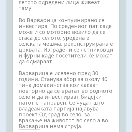
летото одредени лица живеат
таму
Во Варварица контуинирано се
инвестира. По средениот пат каде
може и со моторно возило да се
стаса до селото, уредена е
селската чешма, реконструирана е
црквата. Изградени се летниковци
и фурни каде посетители ќе можат
да одмараат
Варварица е иселено пред 30
години. Станува збор за околу 40
тина домакинства кои сакаат
повторно да се вратат во родното
село и да инвестираат бидејки
патот е направен. Се чудат што
владеачката партија најавува
проект Од град во село, за
вракање на животот во село а во
Варварица нема струја.