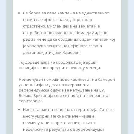
Се борев за оваа кампања на единствениот
начин на кој што знаев, дикретно и
страствено. Мислам дека на земјата ѝ е
потребно ново лидерство. Нема да биде во
ред за мене да се обидам да бидам капетан кој
ја управува земјата на нејзината следна
дестинација -изјави Камерон.
Тој додаде дека ќе продолжи да ја врши
позицијата во наредните неколку месеци.
Неименуван помошник во кабинетот на Камерон
денеска изјави дека по вчерашната
референдумска одлука за напуштање на ЕУ,
Велика Британија сега се наоѓа на „непозната
територија“.
Ние сега сме на непозната територија. Сите се
многу уморни. Не сме спиеле - изјави
неименуваниот претставник, откако
нецелосните резултати од референдумот