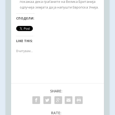
покажаа дека граѓаните на Велика Британија
одлучија земјата да ја напушти Европска Унија.
СПОДЕЛИ:
LIKE THIS:
Вчитувам...
SHARE:
RATE: