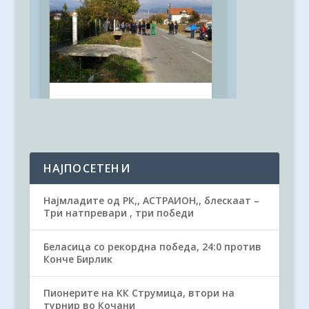
НАЈПОСЕТЕНИ
Најмладите од РК,, АСТРАИОН,, блескаат –
Три натпревари , три победи
Беласица со рекордна победа, 24:0 против
Конче Бирлик
Пионерите на КК Струмица, втори на
турнир во Кочани