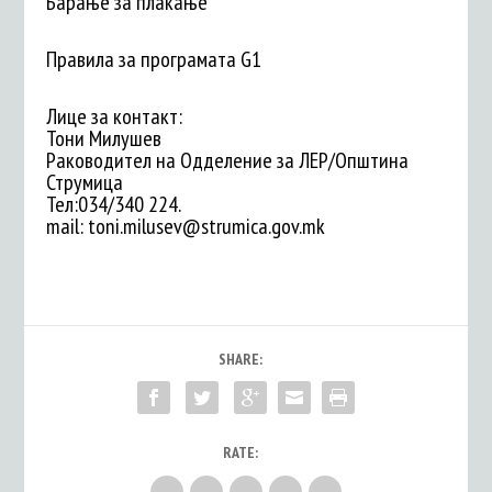
Барање за плаќање
Правила за програмата G1
Лице за контакт:
Тони Милушев
Раководител на Одделение за ЛЕР/Општина
Струмица
Тел:034/340 224.
mail:
toni.milusev@strumica.gov.mk
SHARE:
RATE: