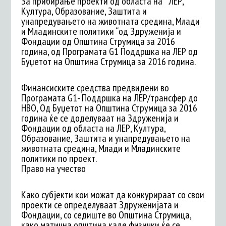
За прибирање проекти од областа на “ ЛЕР,
Култура, Образование, Заштита и
унапредувањето на животната средина, Млади
и Младинските политики “од Здруженија и
Фондации од Општина Струмица за 2016
година, од Програмaта G1 Поддршка на ЛЕР од
Буџетот на Општина Струмица за 2016 година.
Финансиските средства предвидени во
Програмата G1- Поддршка на ЛЕР/трансфер до
НВО, Од Буџетот на Општина Струмица за 2016
година ќе се доделуваат на Здруженија и
Фондации од областа на ЛЕР, Култура,
Образование, Заштита и унапредувањето на
животната средина, Млади и Младинските
политики по проект.
Право на учество
Како субјекти кои можат да конкурираат со свои
проекти се определуваат Здруженијата и
Фондации, со седиште во Општина Струмица,
како матична општина каде физички ќе се