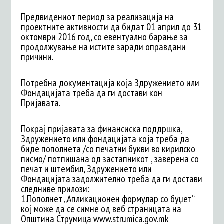
Предвидениот период за реализација на
проектните активности да бидат 01 април до 31
октомври 2016 год, со евентуално барање за
продолжување на истите заради оправдани
причини.
Потребна документација која Здружението или
Фондацијата треба да ги достави кон
Пријавата.
Покрај пријавата за финансиска поддршка,
Здружението или фондацијата која треба да
биде пополнета /со печатни букви во кирилско
писмо/ потпишана од застапникот , заверена со
печат и штембил, Здружението или
Фондацијата задолжително треба да ги достави
следниве прилози:
1.Пополнет „Апликационен формулар со буџет“
кој може да се симне од веб страницата на
Општина Струмица www.strumica.gov.mk