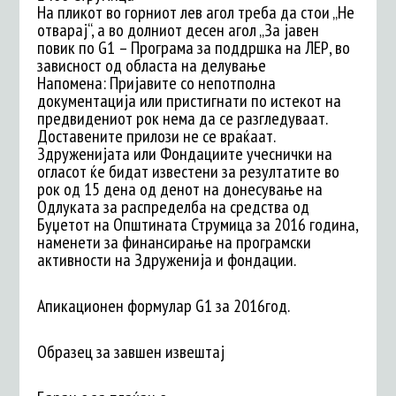
На пликот во горниот лев агол треба да стои „Не
отварај“, а во долниот десен агол „За јавен
повик по G1 – Програма за поддршка на ЛЕР, во
зависност од областа на делување
Напомена: Пријавите со непотполна
документација или пристигнати по истекот на
предвидениот рок нема да се разгледуваат.
Доставените прилози не се враќаат.
Здруженијата или Фондациите учеснички на
огласот ќе бидат известени за резултатите во
рок од 15 дена од денот на донесување на
Одлуката за распределба на средства од
Буџетот на Општината Струмица за 2016 година,
наменети за финансирање на програмски
активности на Здруженија и фондации.
Апикационен формулар G1 за 2016год.
Образец за завшен извештај