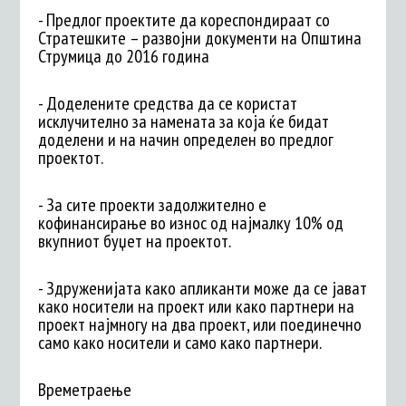
- Предлог проектите да кореспондираат со
Стратешките – развојни документи на Општина
Струмица до 2016 година
- Доделените средства да се користат
исклучително за намената за која ќе бидат
доделени и на начин определен во предлог
проектот.
- За сите проекти задолжително е
кофинансирање во износ од најмалку 10% од
вкупниот буџет на проектот.
- Здруженијата како апликанти може да се јават
како носители на проект или како партнери на
проект најмногу на два проект, или поединечно
само како носители и само како партнери.
Времетраење