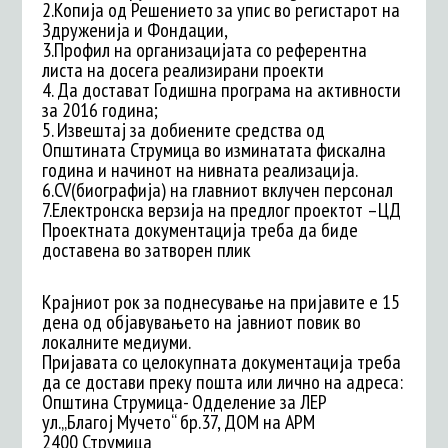
2.Копија од Решението за упис во регистарот на
Здруженија и Фондации,
3.Профил на организацијата со референтна
листа на досега реализирани проекти
4. Да достават Годишна програма на активности
за 2016 година;
5. Извештај за добиените средства од
Општината Струмица во изминатата фискална
година и начинот на нивната реализација.
6.CV(биографија) на главниот вклучен персонал
7.Електронска верзија на предлог проектот –ЦД
Проектната документација треба да биде
доставена во затворен плик
Крајниот рок за поднесување на пријавите е 15
дена од објавувањето на јавниот повик во
локалните медиуми.
Пријавата со целокупната документација треба
да се достави преку пошта или лично на адреса:
Општина Струмица- Одделение за ЛЕР
ул.„Благој Мучето“ бр.37, ДОМ на АРМ
2400 Струмица