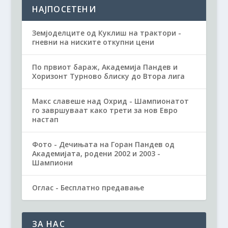
НАЈПОСЕТЕНИ
Земјоделците од Куклиш на трактори -
гневни на ниските откупни цени
По првиот бараж, Академија Пандев и
Хоризонт Турново блиску до Втора лига
Макс славеше над Охрид - Шампионатот
го завршуваат како трети за нов Евро
настап
Фото - Дечињата на Горан Пандев од
Академијата, родени 2002 и 2003 -
Шампиони
Оглас - Бесплатно предавање
ЗА НАС