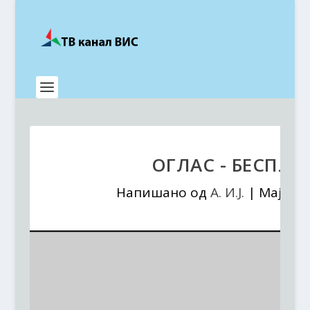
ОГЛАС - БЕСПЛ
Напишано од
А. И.J.
|
Мај 25,