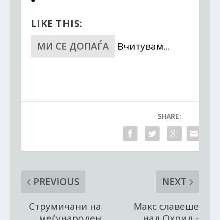
LIKE THIS:
МИ СЕ ДОПАЃА
Вчитувам...
SHARE:
PREVIOUS
NEXT
Струмичани на
Макс славеше
меѓународен
над Охрид -