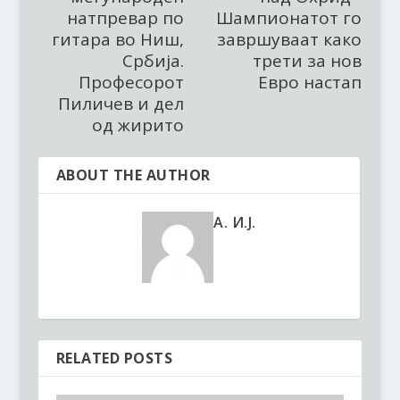
натпревар по
Шампионатот го
гитара во Ниш,
завршуваат како
Србија.
трети за нов
Професорот
Евро настап
Пиличев и дел
од жирито
ABOUT THE AUTHOR
А. И.J.
RELATED POSTS