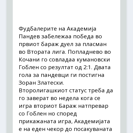
Фудбалерите на Академија
Пандев забележаа победа во
првиот бараж дуел за пласман
во Втората лига. Попладнево во
Кочани го совладаа кумановски
Гоблен со резултат од 2:1. Двата
гола за пандевци ги постигна
Зоран Златески.
Второлигашкиот статус треба да
го заверат во недела кога се
игра вториот Бараж натпревар
со Гоблен но според
прикажаната игра, Академијата
е на еден чекор до посакуваната