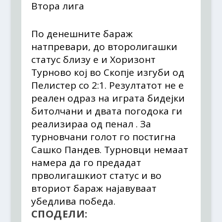
Втора лига
По денешните бараж
натпревари, до второлигашки
статус близу е и Хоризонт
Турново кој во Скопје изгуби од
Пелистер со 2:1. Резултатот не е
реален одраз на играта бидејки
битолчани и двата погодока ги
реализираа од пенал . За
турновчани голот го постигна
Сашко Пандев. Турновци немаат
намера да го предадат
прволигашкиот статус и во
вториот бараж најавуваат
убедлива победа.
СПОДЕЛИ: