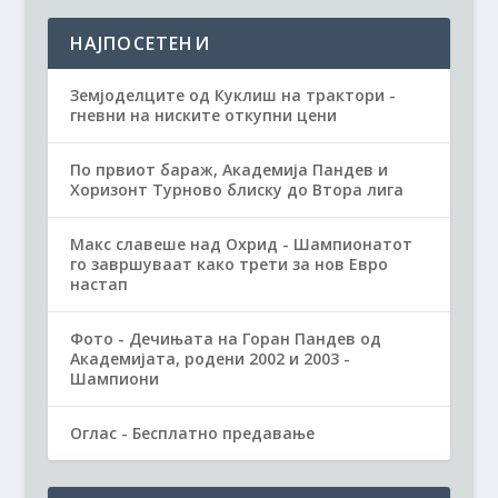
НАЈПОСЕТЕНИ
Земјоделците од Куклиш на трактори -
гневни на ниските откупни цени
По првиот бараж, Академија Пандев и
Хоризонт Турново блиску до Втора лига
Макс славеше над Охрид - Шампионатот
го завршуваат како трети за нов Евро
настап
Фото - Дечињата на Горан Пандев од
Академијата, родени 2002 и 2003 -
Шампиони
Оглас - Бесплатно предавање