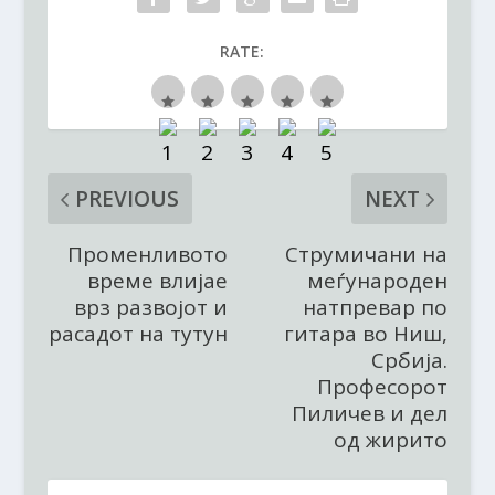
RATE:
PREVIOUS
NEXT
Променливото
Струмичани на
време влијае
меѓународен
врз развојот и
натпревар по
расадот на тутун
гитара во Ниш,
Србија.
Професорот
Пиличев и дел
од жирито