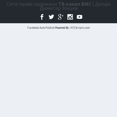
Сите права задржани
ТВ канал ВИС
| Дизајн
Димитар Мицев
Facebook Auto Publish
Powered By :
XYZScripts.com