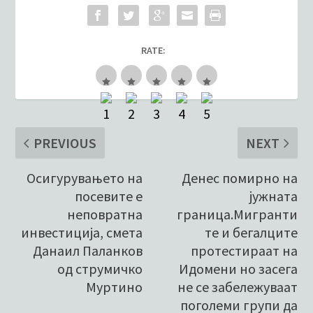
RATE:
PREVIOUS
NEXT
Осигурувањето на
Денес помирно на
посевите е
јужната
неповратна
граница.Мигранти
инвестиција, смета
те и бегалците
Данаил Паланков
протестираат на
од струмичко
Идомени но засега
Муртино
не се забележуваат
поголеми групи да