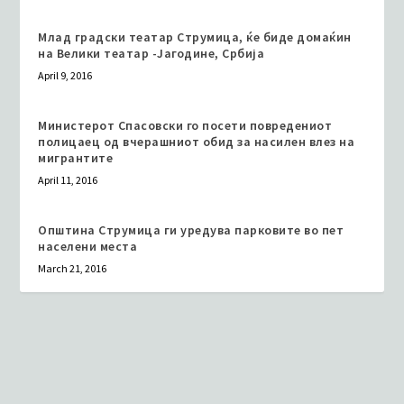
Млад градски театар Струмица, ќе биде домаќин
на Велики театар -Јагодине, Србија
April 9, 2016
Министерот Спасовски го посети повредениот
полицаец од вчерашниот обид за насилен влез на
мигрантите
April 11, 2016
Општина Струмица ги уредува парковите во пет
населени места
March 21, 2016