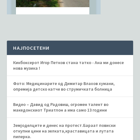
НАЈПОСЕТЕНИ
Кикбоксерот Игор Петков стана татко - Ана ми донесе
нова музика !
Фото: Медицинарите од Димитар Влахов хумани,
опремија детско катче во струмичката болница
Видео – Давид од Радовиш, огромен талент во
македонскиот Триатлон а има само 13 години
Земјоделците и денес на протест.Бараат повиски
откупни цени на зелката,краставицата и лутата
пиперка.