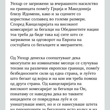
Унхцр се загрижени за в
черашното насилство
на границата помеѓу Грција и Македонија
близу Идомени,
како и за
сцените со
користење солзавец во големи размери.
Според Канцеларијата на високиот
комесаријат за бегалци на Обединетите нации
т
оа треба да биде така кај сите што се
загрижени за одговорот на Европа на
состојбата со бегалците и мигрантите.
Од Унхцр денеска соопштуваат дека
м
ногупати во изминативе месеци се случуваа
тензии на различни европски граници, помеѓу
безбедносните сили од една страна, и луѓето
што бегаат од војна и на кои им треба помош
од друга страна.
Од канцеларијата на
високиот комесаријат за бегалци на Он,
понатаму се наведува дека во таквите
инциденти се
повредуваа луѓе и се
уништува
ше
имот,
но и с
е нанесува
ше
штета
на перцепциите за бегалците исто колку и на