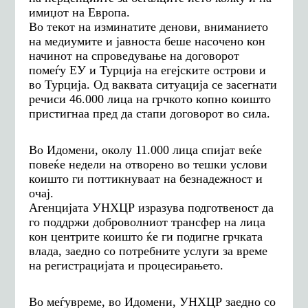
имиџот на Европа.
Во текот на изминатите денови, вниманието
на медиумите и јавноста беше насочено кон
начинот на спроведување на договорот
помеѓу ЕУ и Турција на егејските острови и
во Турција.
Од ваквата ситуација се засегнати
речи
си 46.000 лица на грчкото копно коишто
пристигнаа пред да стапи договорот во сила.
Во Идомени, околу 11.000 лица спијат веќе
повеќе недели на отворено во тешки услови
коишто ги поттикнуваат на безнадежност и
очај.
Агенцијата УНХЦР
изразува
подготвен
ост
да
го поддржи доброволниот трансфер на лица
кон центрите коишто ќе ги подигне грчката
влада, заедно со потребните услуги за време
на регистрацијата и процесирањето.
Во меѓувреме, во Идомени, УНХЦР заедно со