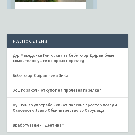
НАЈПОСЕТЕНИ
Д-р Македонка Глигорова за бебето од Дојран:беше
сомнително уште на првиот преглед
Бебето од Дојран нема Зика
Зошто закочи откупот на пролетната зелка?
Пуштен во употреба новиот паркинг простор позади
Основното Јавно Обвинителство во Струмица
Вработување - "Дентина"