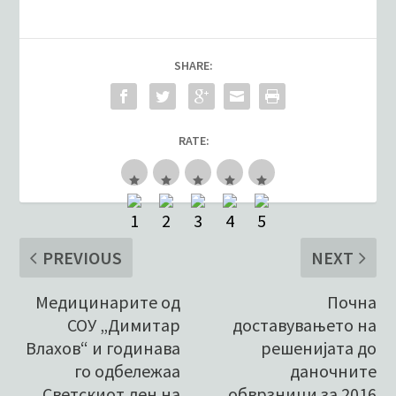
SHARE:
RATE:
PREVIOUS
NEXT
Медицинарите од
Почна
СОУ „Димитар
доставувањето на
Влахов“ и годинава
решенијата до
го одбележаа
даночните
Светскиот ден на
обврзници за 2016