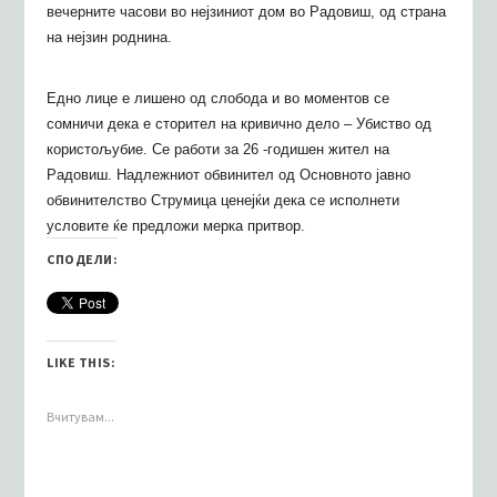
вечерните часови во нејзиниот дом во Радовиш, од страна
на нејзин роднина.
Едно лице е лишено од слобода и во моментов се
сомничи дека е сторител на кривично дело – Убиство од
користољубие. Се работи за 26 -годишен жител на
Радовиш. Надлежниот обвинител од Основното јавно
обвинителство Струмица ценејќи дека се исполнети
условите ќе предложи мерка притвор.
СПОДЕЛИ:
LIKE THIS:
Вчитувам...