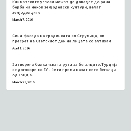
Климатските услови можат да доведат до рана
берба на некои земјоделски култури, велат
земјоделците
March 7, 2016
Сина фасада на градинката во Струмица, во
пресрет на Светскиот ден на лицата со аутизам
April 1, 2016
Затворена балканската рута за бегалците.Турција
се договори со ЕУ - ќе ги прими назат сите бегалци
од Грција.
March 21, 2016