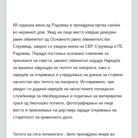
68 годишна жена од Радовиш е пронајдена мртва синоќа
во нејзиниот дом.
Увид на лице место изврши дежурен
јавен обвинител од Основното јавно обвинителство
Струмица, заедно со увидна екипа на СВР Струмица
и
ПС
Радовиш. Поради постоење основано сомнение за
причините на смртта, јавниот обвинител издаде Наредба
за вршење обдукција на телото на покојната, како и
н
аредби за откривање и утврдување на докази за сторено
насилство врз телото на покојната. Истовремено, при
увидот се дадени
н
аредби на овластените полициски
службеници за обезбедување и подигање на материјални
траги од биолошко потекло, фотографирање на лице
место и превземање на дејствија заради откривање на
сторителот на кривичното дело.
Телото на сега починатата , било пронајдено вчера во