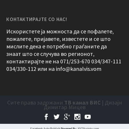
КОНТАКТИРАЈТЕ СО НАС!
Искористете ја можноста да се пофалете,
пожалете, пријавете, известете и се што
мислите дека е потребно граѓаните да
знаат што се случува во регионот,
контактирајте не на 071/253-670 034/347-111
034/330-112 или на
info@kanalvis.vom
Сите права задржани
ТВ канал ВИС
| Дизајн
Димитар Мицев
Facebook Auto Publish
Powered By :
XYZScripts.com