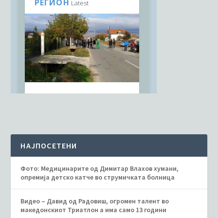
НАЈПОСЕТЕНИ
Фото: Медицинарите од Димитар Влахов хумани,
опремија детско катче во струмичката болница
Видео – Давид од Радовиш, огромен талент во
македонскиот Триатлон а има само 13 години