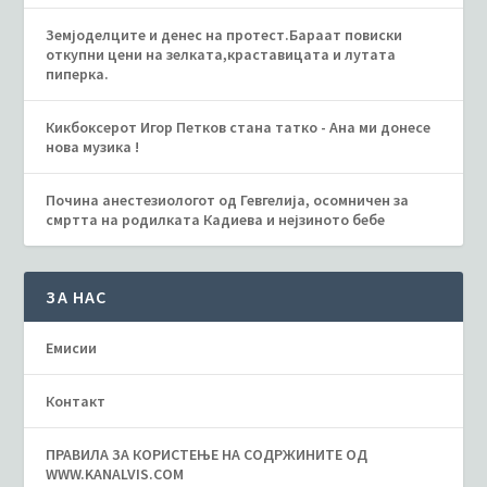
Земјоделците и денес на протест.Бараат повиски
откупни цени на зелката,краставицата и лутата
пиперка.
Кикбоксерот Игор Петков стана татко - Ана ми донесе
нова музика !
Почина анестезиологот од Гевгелија, осомничен за
смртта на родилката Кадиева и нејзиното бебе
ЗА НАС
Емисии
Контакт
ПРАВИЛА ЗА КОРИСТЕЊЕ НА СОДРЖИНИТЕ ОД
WWW.KANALVIS.COM