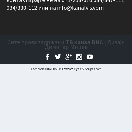
034/330-112 или на
info@kanalvis.vom
Сите права задржани
ТВ канал ВИС
| Дизајн
Димитар Мицев
Facebook Auto Publish
Powered By :
XYZScripts.com