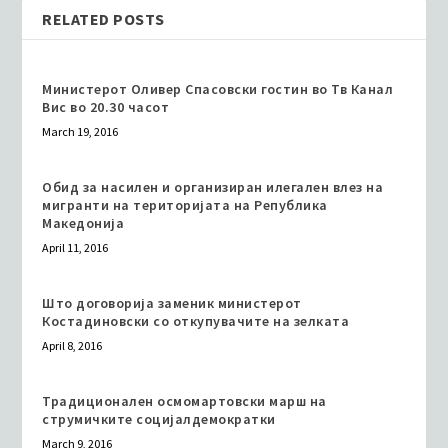
RELATED POSTS
Министерот Оливер Спасовски гостин во Тв Канал
Вис во 20.30 часот
March 19, 2016
Oбид за насилен и организиран илегален влез на
мигранти на територијата на Република
Македонија
April 11, 2016
Што договорија заменик министерот
Костадиновски со откупувачите на зелката
April 8, 2016
Традиционален осмомартовски марш на
струмичките социјалдемократки
March 9, 2016