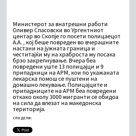
Министерот за внатрешни работи
Оливер Спасовски во Ургентниот
центар во Скопје го посети полицаецот
А.А. , кој беше повреден во вчерашните
настани на јужната граница и
честитајќи му на храброста му посака
брзо закрепнување. Вчера беа
повредени уште 13 полицајци и 9
припадници на АРМ, кои по укажаната
лекарска помош се пуштени на
домашно лекување. Полицајците и
припадниците на АРМ беа повредени
откако околу 3000 мигранти се обидоа
на сила да влезат на македонска
територија.
СПОДЕЛИ: