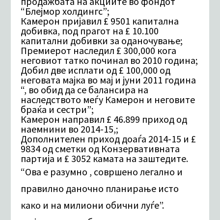
продажбата на акциите во фондот
“Блејмор холдингс”;
Камерон пријавил £ 9501 капитална
добивка, под прагот на £ 10.100
капитални добивки за оданочување;
Премиерот наследил £ 300,000 кога
неговиот татко починал во 2010 година;
Добил две исплати од £ 100,000 од
неговата мајка во мај и јуни 2011 година
“, во обид да се балансира на
наследството меѓу Камерон и неговите
браќа и сестри”;
Камерон направил £ 46.899 приход од
наемнини во 2014-15,;
Дополнителен приход доаѓа 2014-15 и £
9834 од сметки од Конзервативната
партија и £ 3052 камата на заштедите.
“Ова е разумно , совршено легално и
правилно даночно планирање исто
како и на милиони обични
луѓе”.