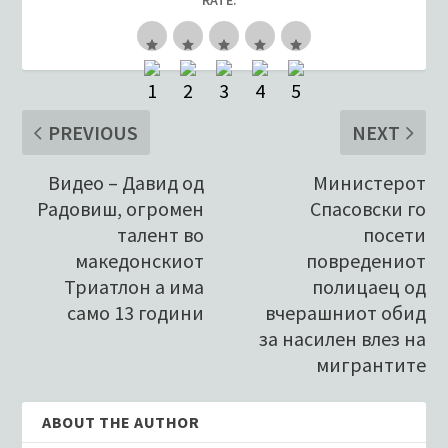
RATE:
PREVIOUS
NEXT
Видео – Давид од
Министерот
Радовиш, огромен
Спасовски го
талент во
посети
македонскиот
повредениот
Триатлон а има
полицаец од
само 13 години
вчерашниот обид
за насилен влез на
мигрантите
ABOUT THE AUTHOR