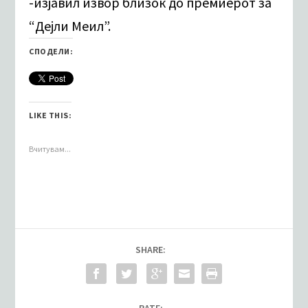
-изјавил извор близок до премиерот за
“Дејли Меил”.
СПОДЕЛИ:
LIKE THIS:
Вчитувам...
SHARE: