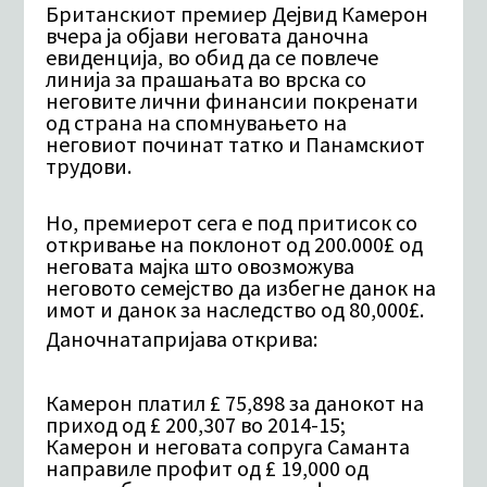
Британскиот премиер Дејвид Камерон
вчера ja објави неговата даночна
евиденција
, во обид да се повлече
линија за прашањата во врска со
неговите лични
финансии покренати
од страна на спомнувањето
на
неговиот починат
татко и Панамскиот
трудови.
Но, премиерот сега е под притисок со
откривање на поклонот од 200.000£ од
неговата мајка што овозможува
неговото семејство да избегне данок на
имот и данок за наследство од 80,000£.
Даночнатапријава
открива:
Камерон
платил £ 75,898 за данокот на
приход од £ 200,307 во 2014-15;
Камерон и неговата сопруга Саманта
направиле профит од £ 19,000 од