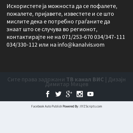
Искористете ја можноста да се пофалете,
пожалете, пријавете, известете и се што
мислите дека е потребно граѓаните да
знаат што се случува во регионот,
контактирајте не на 071/253-670 034/347-111
034/330-112 или на
info@kanalvis.vom
Сите права задржани
ТВ канал ВИС
| Дизајн
Димитар Мицев
Facebook Auto Publish
Powered By :
XYZScripts.com