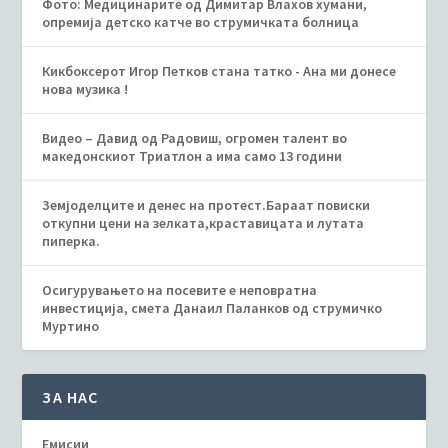
Фото: Медицинарите од Димитар Влахов хумани,
опремија детско катче во струмичката болница
Кикбоксерот Игор Петков стана татко - Ана ми донесе
нова музика !
Видео – Давид од Радовиш, огромен талент во
македонскиот Триатлон а има само 13 години
Земјоделците и денес на протест.Бараат повиски
откупни цени на зелката,краставицата и лутата
пиперка.
Осигурувањето на посевите е неповратна
инвестиција, смета Данаил Паланков од струмичко
Муртино
ЗА НАС
Емисии