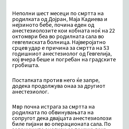
Неполни шест месеци по смртта на
родилката од Дојран, Маја Кадиева и
нејзиното бебе, почина еден од
анестезиолозите кои кобната ноќ на 22
октомври беа во родилната сала во
гевгелиската болница. Најверојатно
срцев удар е причина за смртта на 53
годишниот анестезиолог од Гевгелија,
кој вчера беше и погребан на градските
гробишта.
Постапката против него ќе запре,
додека продолжува онаа за другиот
анестезиолог.
Мвр почна истрага за смртта на
родилката по обвинувањата на
сопругот дека двајцата анестезиолози
биле пијани во операционата сала. По