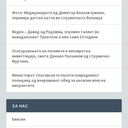
Фото: Медицинарите од Димитар Влахов хумани,
опремија детско катче во струмичката болница
Видео – Давид од Радовиш, огромен талент во
македонскиот Триатлон а има само 13 години
Осигурувањето на посевите е неповратна
инвестиција, смета Данаил Паланков од струмичко
Муртино
Министерот Спасовски го посети повредениот
полицаец од вчерашниот обид за насилен влез на
мигрантите
ЗА НАС
Емисии