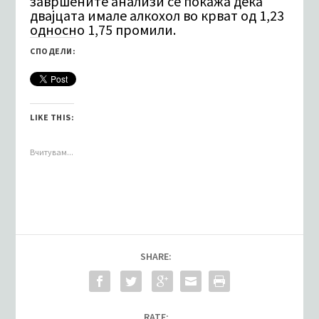
завршените анализи се покажа дека
двајцата имале алкохол во крват од 1,23
односно 1,75 промили.
СПОДЕЛИ:
LIKE THIS:
Вчитувам...
SHARE:
RATE: