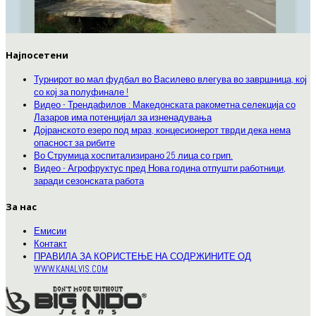
Најпосетени
Турнирот во мал фудбал во Василево влегува во завршница, кој
со кој за полуфинале !
Видео - Трендафилов : Македонската ракометна селекција со
Лазаров има потенцијал за изненадувања
Дојранското езеро под мраз, концесионерот тврди дека нема
опасност за рибите
Во Струмица хоспитализирано 25 лица со грип.
Видео - Агрофруктус пред Нова година отпушти работници,
заради сезонската работа
За нас
Емисии
Контакт
ПРАВИЛА ЗА КОРИСТЕЊЕ НА СОДРЖИНИТЕ ОД
WWW.KANALVIS.COM