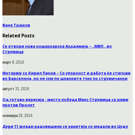
Ване Трајков
Related Posts
Се отвори нова кошаркарска Академија – ,,МВП,, во
Струмица
март 8, 2016
Интервју со Кирил Панов – Со упорност и работа ќе стигнам
во Барселона, но не сум по шпанките туку по струмичанки
август 31, 2016
Од готово вересија - место победа Макс Струмица со реми
против Пролет
ноември 20, 2016
Дури 11 млади радовишани се закитија со медали во Џудо