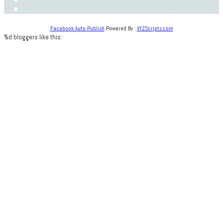
Facebook Auto Publish
Powered By :
XYZScripts.com
%d
bloggers like this: