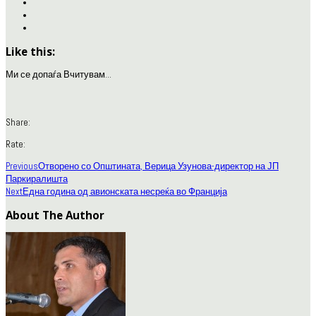
Like this:
Ми се допаѓа
Вчитувам...
Share:
Rate:
Previous
Отворено со Општината, Верица Узунова-директор на ЈП
Паркиралишта
Next
Една година од авионската несреќа во Франција
About The Author