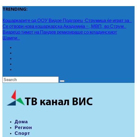
TRENDING:
Кошаркарите од ООУ Видое Подгорец -Струмица ќе играт за...
Се отвори нова кошаркарска Академија – ,,МВП,, во Струм...
Виареџо тимот на Пандев ремизираше со младинскиот
Шампи...
Дома
Регион
Спорт