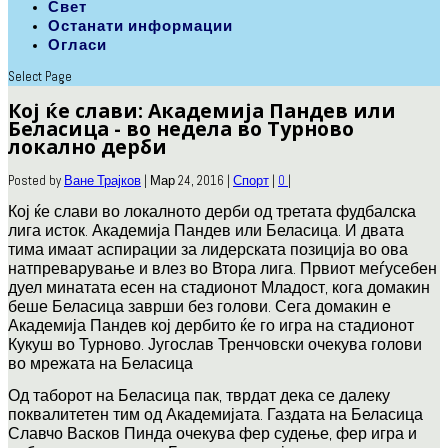
Свет
Останати информации
Огласи
Select Page
Кој ќе слави: Академија Пандев или
Беласица - во недела во Турново
локално дерби
Posted by
Ване Трајков
|
Мар 24, 2016
|
Спорт
|
0
|
Кој ќе слави во локалното дерби од третата фудбалска
лига исток. Академија Пандев или Беласица. И двата
тима имаат аспирации за лидерската позиција во ова
натпреварување и влез во Втора лига. Првиот меѓусебен
дуел минатата есен на стадионот Младост, кога домакин
беше Беласица заврши без голови. Сега домакин е
Академија Пандев кој дербито ќе го игра на стадионот
Кукуш во Турново. Југослав Тренчовски очекува голови
во мрежата на Беласица
Од таборот на Беласица пак, тврдат дека се далеку
поквалитетен тим од Академијата. Газдата на Беласица
Славчо Васков Пинда очекува фер судење, фер игра и