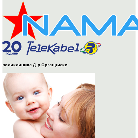
поликлиника Д-р Органџиски