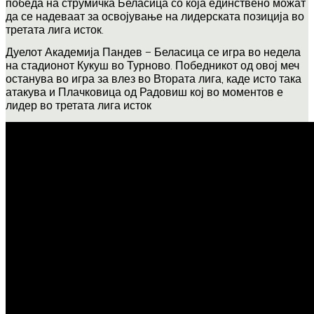
победа на струмичка Беласица со која единствено можат
да се надеваат за освојување на лидерската позиција во
третата лига исток.
Дуелот Академија Пандев – Беласица се игра во недела
на стадионот Кукуш во Турново. Победникот од овој меч
останува во игра за влез во Втората лига, каде исто така
атакува и Плачковица од Радовиш кој во моментов е
лидер во третата лига исток