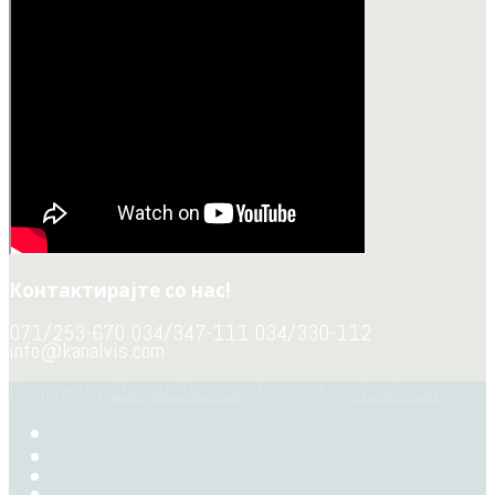
Контактирајте со нас!
071/253-670 034/347-111 034/330-112
info@kanalvis.com
Designed by
Elegant Themes
| Powered by
WordPress