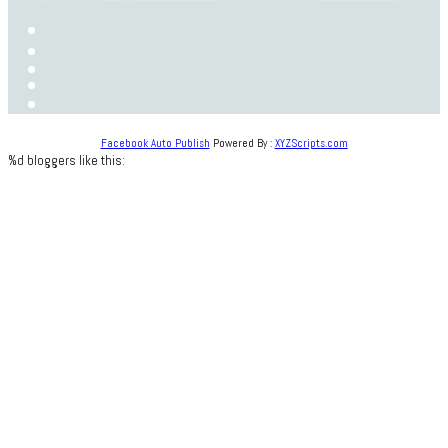
Facebook Auto Publish
Powered By :
XYZScripts.com
%d
bloggers like this: