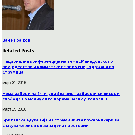
Ване Трајков
Related Posts
Национална конференција на тема „Македонското
земјоделство и климатските промени„ одржана во
Струмица
март 31, 2016
Нема избори на 5-ти јуни без чист избиорачки писок и
слобода на медиумите.Порача Заев од Радовиш
март 19, 2016
Британска едукација на струмичките пожарникари за
спасување лица од зачадени простории