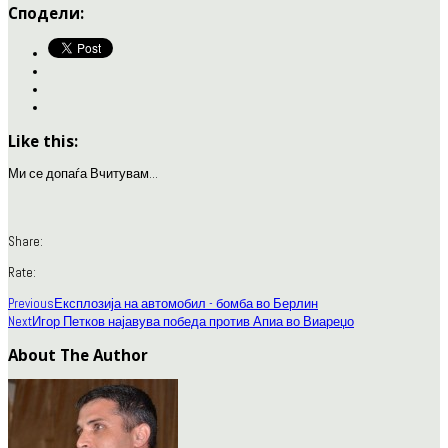
Сподели:
Like this:
Ми се допаѓа
Вчитувам...
Share:
Rate:
Previous
Експлозија на автомобил - бомба во Берлин
Next
Игор Петков најавува победа против Апиа во Виареџо
About The Author