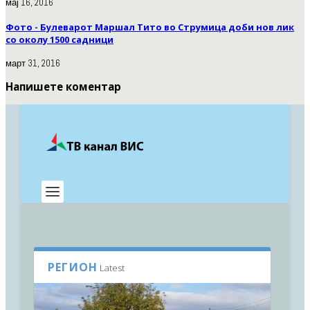
мај 16, 2016
Фото - Булеварот Маршал Тито во Струмица доби нов лик
со околу 1500 садници
март 31, 2016
Напишете коментар