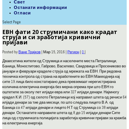
Свет
Останати информации
Огласи
Select Page
ЕВН фати 20 струмичани како крадат
струја и си зработија кривични
пријави
Posted by
Ване Трајков
|
Мар 15, 2016
|
Регион
|
0
|
Дваесетина жители од Струмица и населените места Петралинци,
Баница, Моноспитово, Габрово, Василево, Свидовица и Просениково во
јануари и февруари краделе струја од мрежата на ЕВН. При редовна
техничка контрола од страна на вработените во ЕВН Макеоднија кај
сите 19 лица било констатирано дека превземаат нерегистрирана
количина електрична енергија без мерна опрема при што ЕВН го
оштетиле за околу пет илјади евра или 327 илјади денари. Најмногу
крадел К.И. (57) од селото Петралинци кој направил штета од речиси 64
илјади денари за тие два месеци, по што следува лицето В.А. од
Баница со 47 илјади денари и лицето Н.Т од Струмица со 38 илјади
денари. Останатите направиле штета од 8 до 15 илјади денари Сите
лица од струмичката полицијата заработија кривични пријави за кражба
на електрична енергија