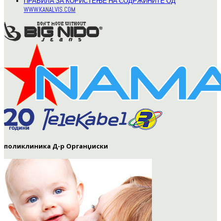
ПРАВИЛА ЗА КОРИСТЕЊЕ НА СОДРЖИНИТЕ ОД
WWW.KANALVIS.COM
поликлиника Д-р Органџиски