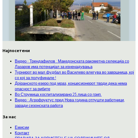
Најпосетени
Видео - Трендафилов : Македонската ракометна селекција со
Лазаров има потенцијал за изненадувања
Турнирот во мал фудбал во Василево влегува во завршница, кој
со кој за полуфинале !
Дојранското езеро под мраз, концесионерот тврди дека нема
опасност за рибите
Во Струмица хоспитализирано 25 лица со грип.
Видео - Агрофруктус пред Нова година отпушти работници,
заради сезонската работа
За нас
Емисии
Контакт