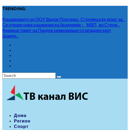
TRENDING:
Кошаркарите од ООУ Видое Подгорец -Струмица ќе играт за...
Се отвори нова кошаркарска Академија – ,,МВП,, во Струм...
Виареџо тимот на Пандев ремизираше со младинскиот
Шампи...
Дома
Регион
Спорт