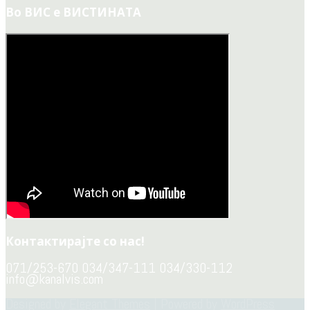
Во ВИС е ВИСТИНАТА
Контактирајте со нас!
071/253-670 034/347-111 034/330-112
info@kanalvis.com
Designed by
Elegant Themes
| Powered by
WordPress