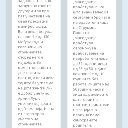
задоволство, а по
„Македонија
заслуга на своите
вработува-2“ , со
другари и за прв
што значително ќе
пат учествува на
се зголеми бројката
оваа прекрасна
на вработени лица
манифестација.
во Струмица.
Вели дека гостувал
Проектот
на повеќе од 130
„Македонија
Меѓународни
вработува
колониии, но
овозможува
струмичката
вработување на
според него е
невработени лица
најдобра. Во
до 35 години, лица
моментов работи
од 35 до 50 години
две слики на
кои повеќе од 10
платно, а вели дека
години се без
тој што ќе успее да
работа, лицата над
нацрта женски лик
50 години, како и
е добар уметник.
лица од ранливите
Армин Луц е
категории на
уметник кој доаѓа
граѓани, приматели
од Германија. И ова
на социјална
е негово прво
парична помош,
учество на
самохраните
струмичката
родители,