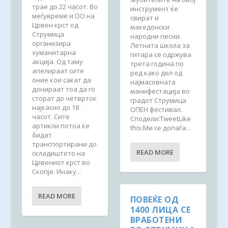
трае до 22 часот. Во
инструмент ќе
меѓувреме и ОО на
свират и
Црвен крст од
македонски
Струмица
народни песни.
организира
Летната школа за
хуманитарна
гитара се одржува
акција. Од таму
трета година по
апелираат сите
ред како дел од
оние кои сакат да
најмасовната
донираат тоа да го
манифестација во
сторат до четврток
градот Струмица
најкасно до 18
ОПЕН фестивал.
часот. Сите
Сподели:TweetLike
артикли потоа ќе
this:Ми се допаѓа...
бидат
транспортирани до
READ MORE
складиштето на
Црвениот крст во
Скопје. Инаку...
READ MORE
ПОВЕЌЕ ОД
1400 ЛИЦА СЕ
ВРАБОТЕНИ