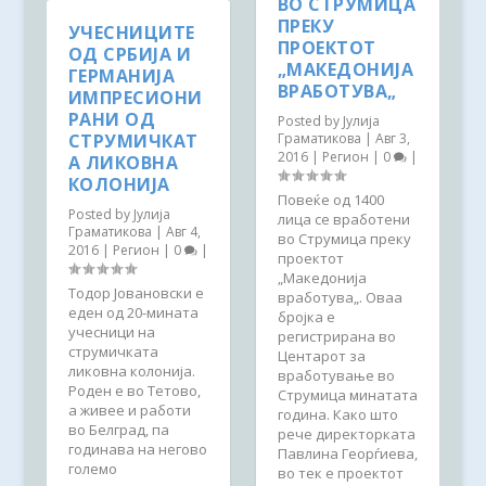
ВО СТРУМИЦА
ПРЕКУ
УЧЕСНИЦИТЕ
ПРОЕКТОТ
ОД СРБИЈА И
„МАКЕДОНИЈА
ГЕРМАНИЈА
ВРАБОТУВА„
ИМПРЕСИОНИ
РАНИ ОД
Posted by
Јулија
СТРУМИЧКАТ
Граматикова
|
Авг 3,
2016
|
Регион
|
0
|
А ЛИКОВНА
КОЛОНИЈА
Повеќе од 1400
Posted by
Јулија
лица се вработени
Граматикова
|
Авг 4,
во Струмица преку
2016
|
Регион
|
0
|
проектот
„Македонија
Тодор Јовановски е
вработува„. Оваа
еден од 20-мината
бројка е
учесници на
регистрирана во
струмичката
Центарот за
ликовна колонија.
вработување во
Роден е во Тетово,
Струмица минатата
а живее и работи
година. Како што
во Белград, па
рече директорката
годинава на негово
Павлина Георѓиева,
големо
во тек е проектот