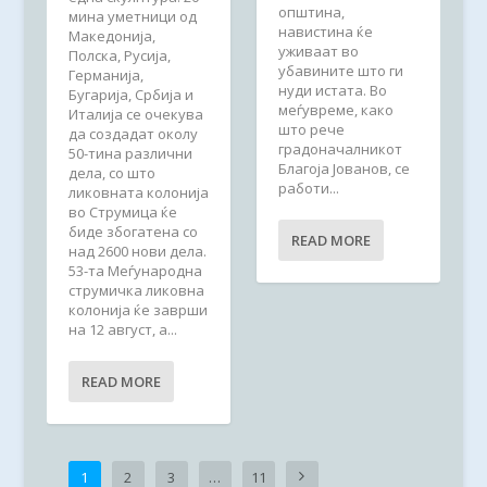
општина,
мина уметници од
навистина ќе
Македонија,
уживаат во
Полска, Русија,
убавините што ги
Германија,
нуди истата. Во
Бугарија, Србија и
меѓувреме, како
Италија се очекува
што рече
да создадат околу
градоначалникот
50-тина различни
Благоја Јованов, се
дела, со што
работи...
ликовната колонија
во Струмица ќе
биде збогатена со
READ MORE
над 2600 нови дела.
53-та Меѓународна
струмичка ликовна
колонија ќе заврши
на 12 август, а...
READ MORE
1
2
3
…
11