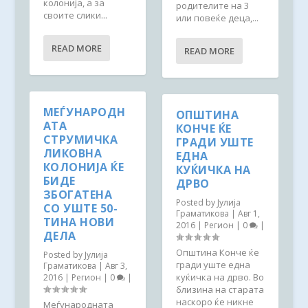
колонија, а за
родителите на 3
своите слики...
или повеќе деца,...
READ MORE
READ MORE
МЕЃУНАРОДН
ОПШТИНА
АТА
КОНЧЕ ЌЕ
СТРУМИЧКА
ГРАДИ УШТЕ
ЛИКОВНА
ЕДНА
КОЛОНИЈА ЌЕ
КУЌИЧКА НА
БИДЕ
ДРВО
ЗБОГАТЕНА
Posted by
Јулија
СО УШТЕ 50-
Граматикова
|
Авг 1,
ТИНА НОВИ
2016
|
Регион
|
0
|
ДЕЛА
Општина Конче ќе
Posted by
Јулија
гради уште една
Граматикова
|
Авг 3,
куќичка на дрво. Во
2016
|
Регион
|
0
|
близина на старата
наскоро ќе никне
Меѓународната