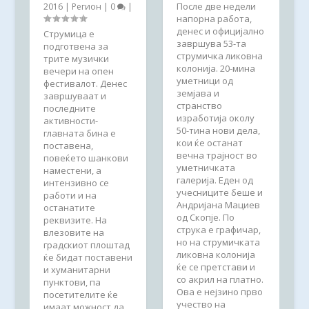
После две недели
2016
|
Регион
|
0
|
напорна работа,
денес и официјално
Струмица е
завршува 53-та
подготвена за
струмичка ликовна
трите музички
колонија. 20-мина
вечери на опен
уметници од
фестивалот. Денес
земјава и
завршуваат и
странство
последните
изработија околу
активности-
50-тина нови дела,
главната бина е
кои ќе останат
поставена,
вечна трајност во
повеќето шанкови
уметничката
наместени, а
галерија. Еден од
интензивно се
учесниците беше и
работи и на
Андријана Мациев
останатите
од Скопје. По
реквизите. На
струка е графичар,
влезовите на
но на струмичката
градскиот плоштад
ликовна колонија
ќе бидат поставени
ќе се претстави и
и хуманитарни
со акрил на платно.
пунктови, па
Ова е нејзино прво
посетителите ќе
учество на
имаат можност да