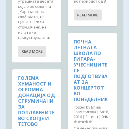
утрешната дебата
во периодот од 8...
која е во склоп на
„Караванот на
READ MORE
слободата„ на
ЦИВИЛ. Освен
струмичани, на
истата ќе
присуствуваат и...
ПОЧНА
ЛЕТНАТА
READ MORE
ШКОЛА ПО
ГИТАРА-
УЧЕСНИЦИТЕ
СЕ
ПОДГОТВУВА
ГОЛЕМА
АТ ЗА
ХУМАНОСТ И
КОНЦЕРТОТ
ОГРОМНА
ВО
ДОНАЦИЈА ОД
ПОНЕДЕЛНИК
СТРУМИЧАНИ
ЗА
Posted by
Јулија
ПОПЛАВЕНИТЕ
Граматикова
|
Авг 6,
2016
|
Регион
|
0
|
ВО СКОПЈЕ И
ТЕТОВО
Од денес почнува