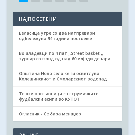
НАЈПОСЕТЕНИ
Беласица утре со два натпревари
одбележува 94 години постоење
Во Владевци по 4 пат ,,Street basket ,,
турнир со фонд од над 60 илјади денари
Општина Ново село ќе ги осветлува
Колешинскиот и Смоларскиот водопад
Тешки противници за струмичките
фудбалски екипи во КУПОТ
Огласник - Се бара менаџер