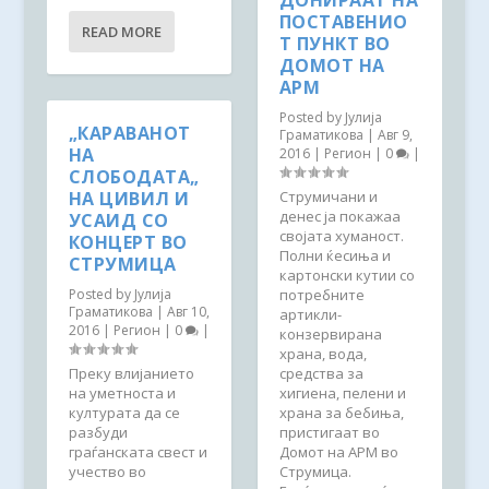
ДОНИРААТ НА
ПОСТАВЕНИО
READ MORE
Т ПУНКТ ВО
ДОМОТ НА
АРМ
Posted by
Јулија
„КАРАВАНОТ
Граматикова
|
Авг 9,
НА
2016
|
Регион
|
0
|
СЛОБОДАТА„
НА ЦИВИЛ И
Струмичани и
денес ја покажаа
УСАИД СО
својата хуманост.
КОНЦЕРТ ВО
Полни ќесиња и
СТРУМИЦА
картонски кутии со
Posted by
Јулија
потребните
Граматикова
|
Авг 10,
артикли-
2016
|
Регион
|
0
|
конзервирана
храна, вода,
Преку влијанието
средства за
на уметноста и
хигиена, пелени и
културата да се
храна за бебиња,
разбуди
пристигаат во
граѓанската свест и
Домот на АРМ во
учество во
Струмица.