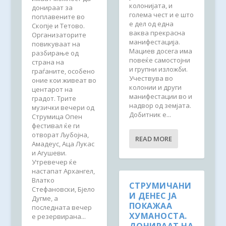
колонијата, и
донираат за
голема чест и е што
поплавените во
е дел од една
Скопје и Тетово.
ваква прекрасна
Организаторите
манифестација.
повикуваат на
Мациев досега има
разбирање од
повеќе самостојни
страна на
и групни изложби.
граѓаните, особено
Учествува во
оние кои живеат во
колонии и други
центарот на
манифестации во и
градот. Трите
надвор од земјата.
музички вечери од
Добитник е...
Струмица Опен
фестивал ќе ги
отворат Љубојна,
READ MORE
Амадеус, Аца Лукас
и Агушеви.
Утревечер ќе
настапат Архангел,
Влатко
СТРУМИЧАНИ
Стефановски, Бјело
И ДЕНЕС ЈА
Дугме, а
ПОКАЖАА
последната вечер
ХУМАНОСТА.
е резервирана...