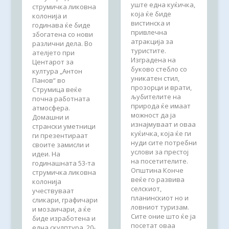
уште една куќичка,
струмичка ликовна
која ќе биде
колонија и
вистинска и
годинава ќе биде
привлечна
збогатена со нови
атракција за
различни дела. Во
туристите.
ателјето при
Изградена на
Центарот за
буково стебло со
култура „Антон
уникатен стил,
Панов“ во
прозорци и врати,
Струмица веќе
љубителите на
почна работната
природа ќе имаат
атмосфера.
можност да ја
Домашни и
изнајмуваат и оваа
странски уметници
куќичка, која ќе ги
ги презентираат
нуди сите потребни
своите замисли и
услови за престој
идеи. На
на посетителите.
годинашната 53-та
Општина Конче
струмичка ликовна
веќе го развива
колонија
селскиот,
учествуваат
планинскиот но и
сликари, графичари
ловниот туризам.
и мозаичари, а ќе
Сите оние што ќе ја
биде изработена и
посетат оваа
една скулптура. 20-