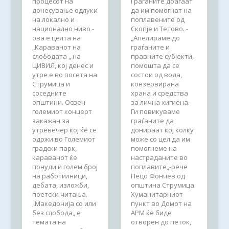
процесот на
Граѓаните доаѓаат
донесување одлуки
да им помогнат на
на локално и
поплавените од
национално ниво -
Скопје и Тетово. -
ова е целта на
„Апелираме до
„Караванот на
граѓаните и
слободата „ на
правните субјекти,
ЦИВИЛ, кој денес и
помошта да се
утре е во посета на
состои од вода,
Струмица и
конзервирана
соседните
храна и средства
општини. Освен
за лична хигиена.
големиот концерт
Ги повикуваме
закажан за
граѓаните да
утревечер кој ќе се
донираат кој колку
одржи во Големиот
може со цел да им
градски парк,
помогнеме на
караванот ќе
настраданите во
понуди и голем број
поплавите„-рече
на работилници,
Пецо Фончев од
дебата, изложби,
општина Струмица.
поетски читања.
Хуманитарниот
„Македонија со или
пункт во Домот на
без слобода„ е
АРМ ќе биде
темата на
отворен до петок,