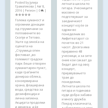
Posted by
Јулија
летната школа по
Граматикова
|
Авг 8,
гитара. Учесниците
2016
|
Регион
|
0
|
масовно се
подготвуваат за
Голема хуманост и
заедничкиот
огромнии донации
концерт кој ќе се
од струмичани за
одржи во
поплавените во
понеделник во
Скопје и Тетово.
Амфитеатарот со
Уште од синоќа на
почеток во 21
сцената на
часот. Досега има
„Струмица опен
пријавено 48
фестивал „во
учесници, а за сите
големиот градски
оние кои сакаат да
парк беше отворен
бидат дел од овој
хуманитарен пункт,
концерт,
каде граѓаните
пријавувањето
донираа облека,
трае до
конзервирана
понеделник.
храна, флаширана
Летната школа по
вода, средства за
гитара и годинава
дезинфекција и
нуди добра забава
лична хигиена.
и многу дружба.
Акцијата продолжи
Покрај класичната,
и денеска, а ќе
љубителите на овој