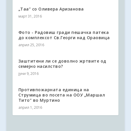
„Таа“ со Оливера Аризанова
март 31, 2016
Фото - Радовиш гради пешачка патека
до комплексот Св.Георги над Ораовица
април 25, 2016
Заштитени ли се доволно жртвите од
семејно насилство?
јуни 9, 2016
Противпожарната единица на
Струмица во посета на ООУ „Маршал
Тито“ во Муртино
април 1, 2016