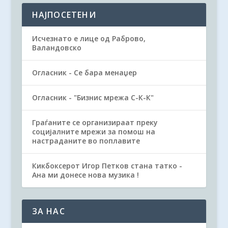
НАЈПОСЕТЕНИ
Исчезнато е лице од Раброво,
Валандовско
Огласник - Се бара менаџер
Огласник - "Бизнис мрежа С-К-К"
Граѓаните се организираат преку
социјалните мрежи за помош на
настраданите во поплавите
Кикбоксерот Игор Петков стана татко -
Ана ми донесе нова музика !
ЗА НАС