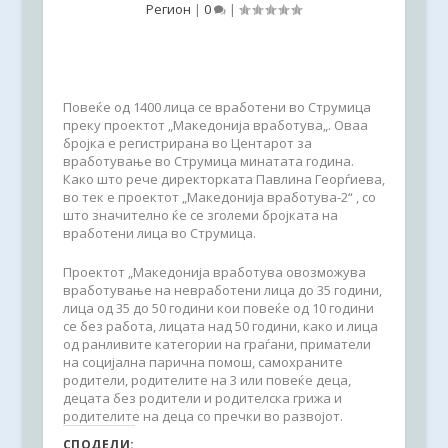
Регион
|
0
|
Повеќе од 1400 лица се вработени во Струмица
преку проектот „Македонија вработува„. Оваа
бројка е регистрирана во Центарот за
вработување во Струмица минатата година.
Како што рече директорката Павлина Георѓиева,
во тек е проектот „Македонија вработува-2“ , со
што значително ќе се зголеми бројката на
вработени лица во Струмица.
Проектот „Македонија вработува овозможува
вработување на невработени лица до 35 години,
лица од 35 до 50 години кои повеќе од 10 години
се без работа, лицата над 50 години, како и лица
од ранливите категории на граѓани, приматели
на социјална парична помош, самохраните
родители, родителите на 3 или повеќе деца,
децата без родители и родителска грижа и
родителите на деца со пречки во развојот.
СПОДЕЛИ: