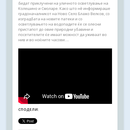
бидат приклучени на уличното осветлување на
Колешино и Смоларе. Како што нè информираше
градоначалникот на Ново Село Блажо Велков, со
изградбата на новите патеки и со
осветлувањето на водопадите ќе се олесни
пристапот до овие природни убавини и
посетителите ќе имаат можност да уживаат во
нив и во ноќните часови….
СПОДЕЛИ: