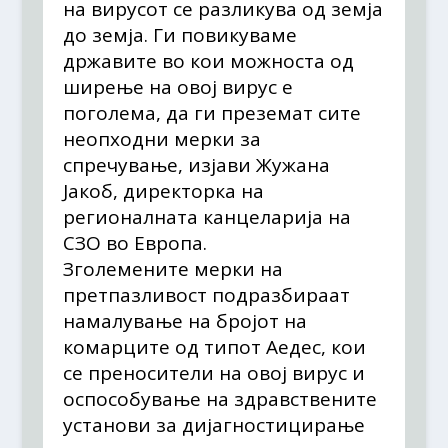
на вирусот се разликува од земја
до земја. Ги повикуваме
државите во кои можноста од
ширење на овој вирус е
поголема, да ги преземат сите
неопходни мерки за
спречување, изјави Жужана
Јакоб, директорка на
регионалната канцеларија на
СЗО во Европа.
Зголемените мерки на
претпазливост подразбираат
намалување на бројот на
комарците од типот Аедес, кои
се преносители на овој вирус и
оспособување на здравствените
установи за дијагностицирање