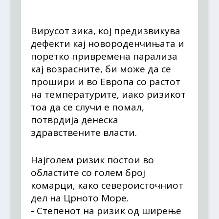
Вирусот зика, кој предизвикува
дефекти кај новороденчињата и
поретко привремена парализа
кај возрасните, би може да се
прошири и во Европа со растот
на температурите, иако ризикот
тоа да се случи е помал,
потврдија денеска
здравствените власти.
Најголем ризик постои во
областите со голем број
комарци, како североисточниот
дел на Црното Море.
- Степенот на ризик од ширење