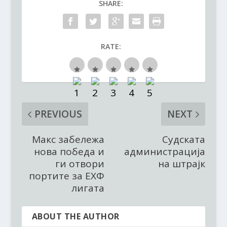
SHARE:
RATE:
PREVIOUS
NEXT
Макс забележа
Судската
нова победа и
администрација
ги отвори
на штрајк
портите за ЕХФ
лигата
ABOUT THE AUTHOR