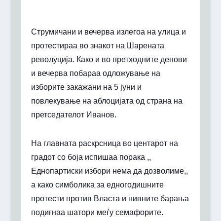
Струмичани и вечерва излегоа на улица и
протестираа во знакот на Шарената
револуција. Како и во претходните денови
и вечерва побараа одложување на
изборите закажани на 5 јуни и
повлекување на аблоцијата од страна на
претседателот Иванов.
На главната раскрсница во центарот на
градот со боја испишаа порака ,,
Еднопартиски избори нема да дозволиме,,
а како симболика за едногодишните
протести против Власта и нивните барања
подигнаа шатори меѓу семафорите.