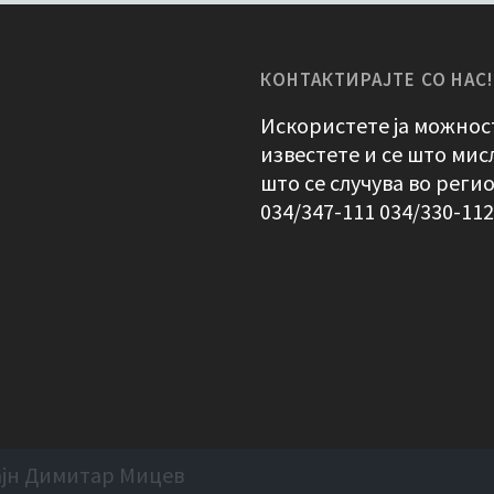
КОНТАКТИРАЈТЕ СО НАС!
Искористете ја можност
известете и се што мис
што се случува во реги
034/347-111 034/330-11
ајн Димитар Мицев