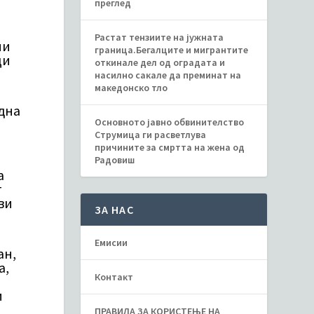
преглед
Растат тензиите на јужната
ни
граница.Бегалците и мигрантите
ци
откинале дел од оградата и
.
насилно сакале да преминат на
македонско тло
една
Основното јавно обвинителство
Струмица ги расветлува
причините за смртта на жена од
Радовиш
а
т
ви
ЗА НАС
Емисии
ан,
а,
Контакт
и
ПРАВИЛА ЗА КОРИСТЕЊЕ НА