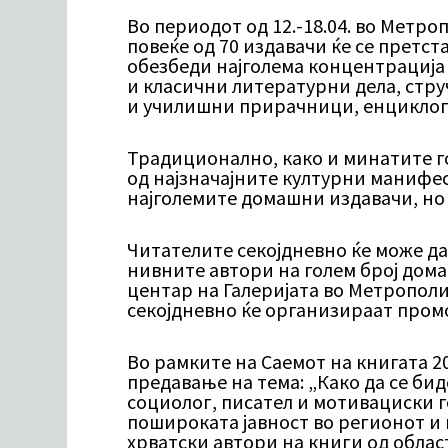
Во периодот од 12.-18.04. во Метр
повеќе од 70 издавачи ќе се претста
обезбеди најголема концентрација
и класични литературни дела, стру
и училишни прирачници, енциклопе
Традиционално, како и минатите го
од најзначајните културни манифест
најголемите домашни издавачи, но 
Читателите секојдневно ќе може да
нивните автори на голем број дом
центар на Галеријата во Метрополи
секојдневно ќе организираат пром
Во рамките на Саемот на книгата 2
предавање на тема: „Како да се би
социолог, писател и мотивациски го
пошироката јавност во регионот и
хрватски автори на книги од облас