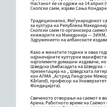
Настанот ќе се одржи на 14 април (ч
Скопски саем, изјави Сања Кондарк
Традиционално, Меѓународниот са
за култура на Република Македони
Скопски саем го организира саемот
книжарите на Македонија — ЗИКМ, 
Здружението на албанските издава
Kако и минатите години и оваа год
најзначајните културни манифестац
најголемите домашни издавачи, но и
Шведска (Амбасадата на Шведска – 
презентација на „ Шведската литер
кон АЛМА „Астрид Линдгрен Мемори
Kårland), професор на Универзитет
Фондацијата).
Свеченото отворање на саемот е во
Арена. Работното време на Саемот н