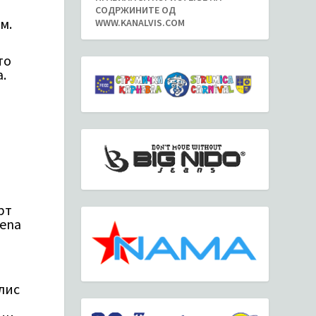
а
СОДРЖИНИТЕ ОД
м.
WWW.KANALVIS.COM
то
.
рт
Lena
лис