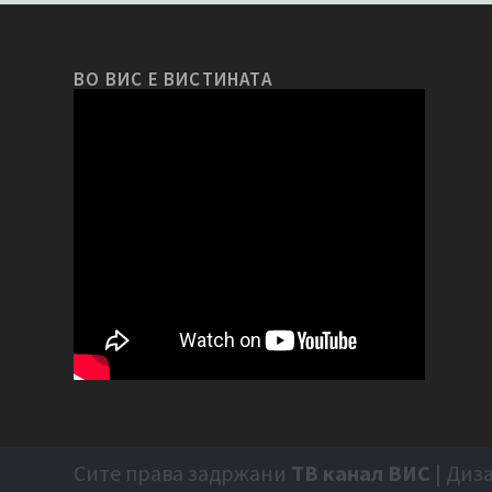
ВО ВИС Е ВИСТИНАТА
Сите права задржани
ТВ канал ВИС
| Диз