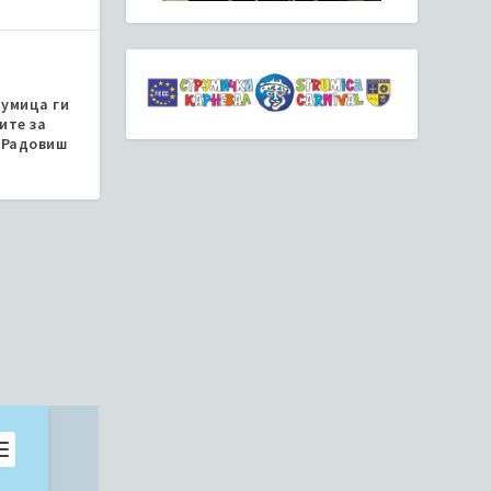
румица ги
ите за
 Радовиш