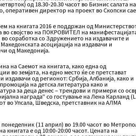
етврток) од 18.30-20.30 часот во Бизнис салата н
о, оперативен директор на проект во Скопски сае
ем на книгата 2016 е поддржан од Министерство
ја во својство на ПОКРОВИТЕЛ на манифестацијата
 во соработка со Здружението на издавачите и
Македонската асоцијација на издавачи и
чи од Македонија.
ина на Саемот на книгата, како една од
ии во земјата, на едно место ќе се претстават
 издавачи од регионот: Србија, Албанија, како и
промоција на детска литература како и
атура за деца денес – трендови и примери со осв
јална награда“ со гостување на Лена Карланд (
от во Упсала, Шведска, претставник на АЛМА
 понеделник (11 април) во 19.00 часот во Метропо
а книгата е од 10:00-20:00 часот. Цената на