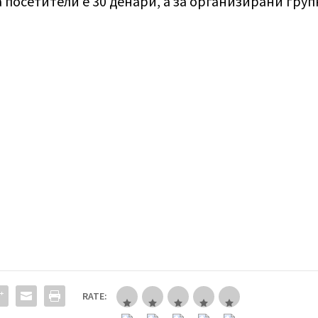
а посетители е 30 денари, а за организирани гру
RATE: