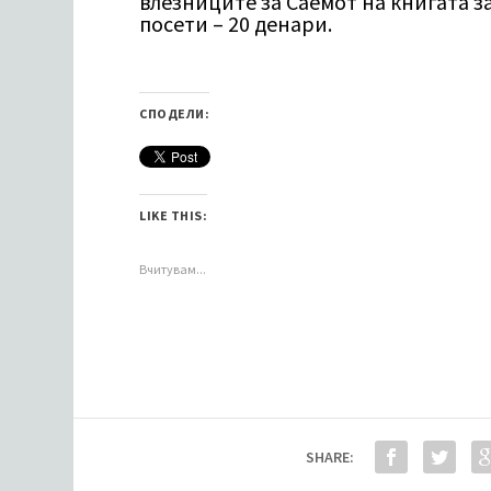
влезниците за Саемот на книгата з
посети – 20 денари.
СПОДЕЛИ:
LIKE THIS:
Вчитувам...
SHARE: