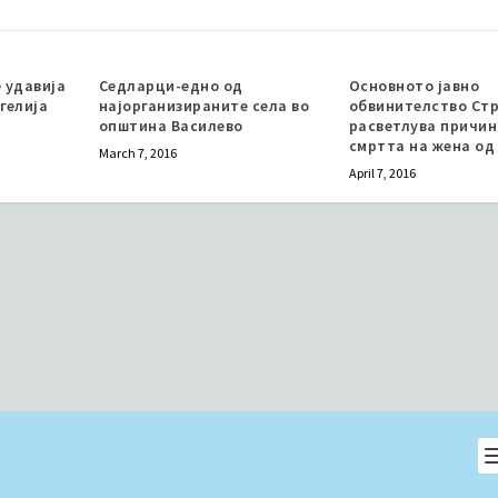
 удавија
Седларци-едно од
Основното јавно
вгелија
најорганизираните села во
обвинителство Ст
општина Василево
расветлува причин
смртта на жена од
March 7, 2016
April 7, 2016