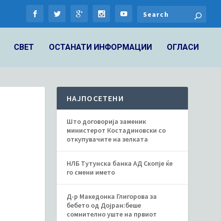
СВЕТ
ОСТАНАТИ ИНФОРМАЦИИ
ОГЛАСИ
НАЈПОСЕТЕНИ
Што договорија заменик
министерот Костадиновски со
откупувачите на зелката
НЛБ Тутунска банка АД Скопје ќе
го смени името
Д-р Македонка Глигорова за
бебето од Дојран:беше
сомнително уште на првиот