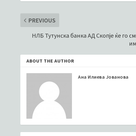
PREVIOUS
НЛБ Тутунска банка АД Скопје ќе го с
им
ABOUT THE AUTHOR
Ана Илиева Јованова