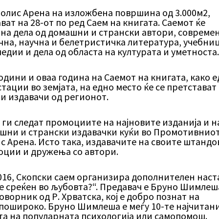
ополис Aрена на изложбена површина од 3.000м2,
ват на 28-от по ред Саем на книгата. Саемот ќе
 на дела од домашни и странски автори, совреме
чна, научна и белетристичка литература, учебни
дии и дела од областа на културата и уметноста
дини и оваа година на Саемот на книгата, како 
ации во земјата, на едно место ќе се претстават
и издавачи од регионот.
 ги следат промоциите на најновите изданија и н
ашни и странски издавачки куќи во Промотивнио
с Арена. Исто така, издавачите на своите штандо
оции и дружења со автори.
016, Скопски саем организира дополнителен наст
де среќен во љубовта?“. Предавач е Бруно Шимлеш
ворник од Р. Хрватска, кој е добро познат на
 пошироко. Бруно Шимлеша е меѓу 10-те најчитан
та на популарната психологија или самопомош.