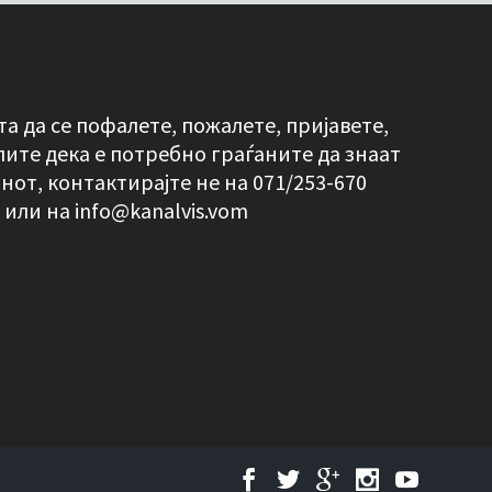
а да се пофалете, пожалете, пријавете,
лите дека е потребно граѓаните да знаат
онот, контактирајте не на 071/253-670
2 или на
info@kanalvis.vom