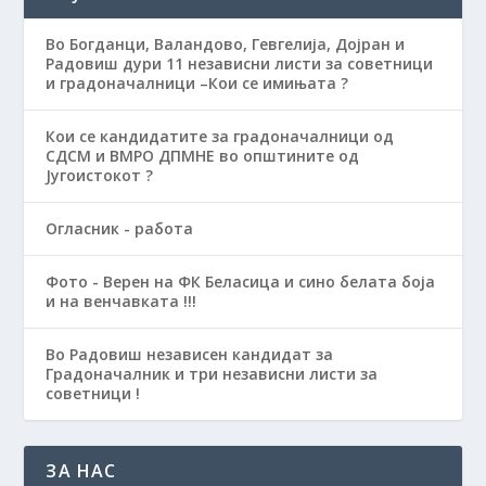
Во Богданци, Валандово, Гевгелија, Дојран и
Радовиш дури 11 независни листи за советници
и градоначалници –Кои се имињата ?
Кои се кандидатите за градоначалници од
СДСМ и ВМРО ДПМНЕ во општините од
Југоистокот ?
Огласник - работа
Фото - Верен на ФК Беласица и сино белата боја
и на венчавката !!!
Во Радовиш независен кандидат за
Градоначалник и три независни листи за
советници !
ЗА НАС