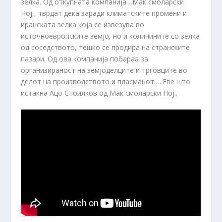
зелка. Од откупната компанија ,,Мак смоларски
Ној,, тврдат дека заради климатските промени и
иранската зелка која се извезува во
источноевропските земјо, но и количините со зелка
од соседството, тешко се продира на странските
пазари. Од ова компанија побараа за
организираност на земјоделците и трговците во
делот на производството и пласманот…..Еве што
истакна Ацо Стоилков од Мак смоларски Ној..