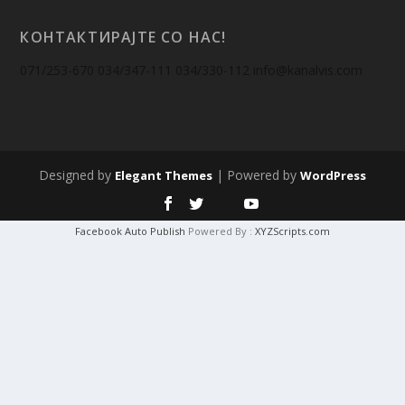
КОНТАКТИРАЈТЕ СО НАС!
071/253-670 034/347-111 034/330-112
info@kanalvis.com
Designed by
| Powered by
Elegant Themes
WordPress
Facebook Auto Publish
Powered By :
XYZScripts.com