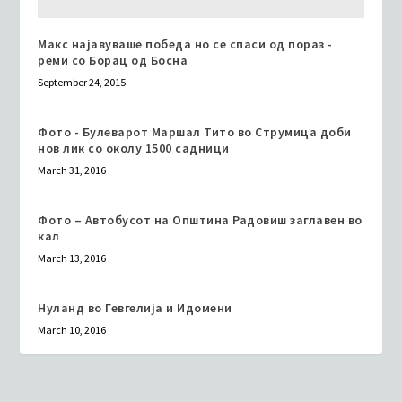
Макс најавуваше победа но се спаси од пораз -
реми со Борац од Босна
September 24, 2015
Фото - Булеварот Маршал Тито во Струмица доби
нов лик со околу 1500 садници
March 31, 2016
Фото – Автобусот на Општина Радовиш заглавен во
кал
March 13, 2016
Нуланд во Гевгелија и Идомени
March 10, 2016