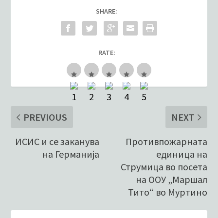
SHARE:
RATE:
PREVIOUS
NEXT
ИСИС и се заканува
Противпожарната
на Германија
единица на
Струмица во посета
на ООУ „Маршал
Тито“ во Муртино