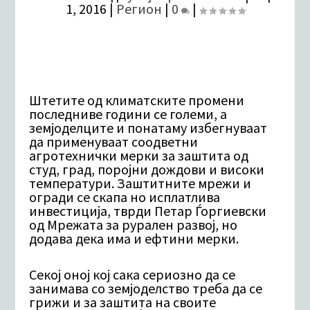
1, 2016
|
Регион
|
0
|
Штетите од климатските промени
последниве години се големи, а
земјоделците и понатаму избегнуваат
да применуваат соодветни
агротехнички мерки за заштита од
студ, град, поројни дождови и високи
температури. Заштитните мрежи и
огради се скапа но исплатлива
инвестиција, тврди Петар Ѓоргиевски
од Мрежата за рурален развој, но
додава дека има и ефтини мерки.
Секој оној кој сака сериозно да се
занимава со земјоделство треба да се
грижи и за заштита на своите