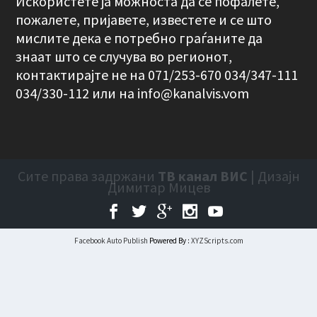
Искористете ја можноста да се пофалете,
пожалете, пријавете, известете и се што
мислите дека е потребно граѓаните да
знаат што се случува во регионот,
контактирајте не на 071/253-670 034/347-111
034/330-112 или на
info@kanalvis.vom
Сите права задржани
ТВ канал ВИС
| Дизајн
Димитар Мицев
Facebook Auto Publish
Powered By :
XYZScripts.com