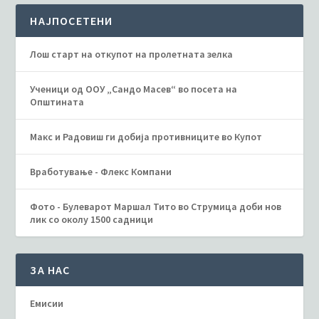
НАЈПОСЕТЕНИ
Лош старт на откупот на пролетната зелка
Ученици од ООУ „Сандо Масев“ во посета на
Општината
Макс и Радовиш ги добија противниците во Купот
Вработување - Флекс Компани
Фото - Булеварот Маршал Тито во Струмица доби нов
лик со околу 1500 садници
ЗА НАС
Емисии