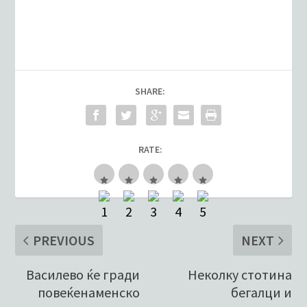
SHARE:
RATE:
PREVIOUS
NEXT
Василево ќе гради
Неколку стотина
повеќенаменско
бегалци и