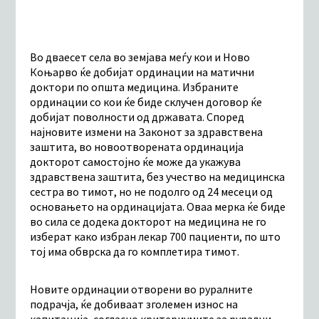
Во дваесет села во земјава меѓу кои и Ново
Коњарво ќе добијат ординации на матични
доктори по општа медицина. Избраните
ординации со кои ќе биде склучен договор ќе
добијат поволности од државата. Според
најновите измени на Законот за здравствена
заштита, во новоотворената ординација
докторот самостојно ќе може да укажува
здравствена заштита, без учество на медицинска
сестра во тимот, но не подолго од 24 месеци од
основањето на ординацијата. Оваа мерка ќе биде
во сила сe додека докторот на медицина не го
изберат како избран лекар 700 пациенти, по што
тој има обврска да го комплетира тимот.
Новите ординации отворени во руралните
подрачја, ќе добиваат зголемен износ на