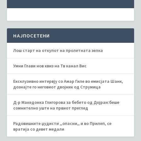
НАЈПОСЕТЕНИ
Лош старт на откупот на пролетната зелка
Умни Глави нов квиз на Тв канал Вис
Ексклузивно интервју со Амар Гиле во емисјата Шанк,
дознајте го неговиот двојник од Струмица
Д-р Македонка Глигорова за бебето од Дојран:беше
сомнително уште на првиот преглед
Радовишките џудисти ,,опасни,, и во Прилеп, се
вратија со девет медали