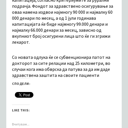
капитација, согласно критериумите за рурални
подрачја. Фондот за здравствено осигурување за
оваа намена издвои најмногу 90 000 и најмалку 60
000 денари по месец, а од 1 јули годинава
капитацијата ќе биде најмногу 99.000 денари и
најмалку 66.000 денари за месец, зависно од
вкупниот број осигурени лица што ќе ги згрижи
лекарот.
Со новата одлука ќе се субвенционира патот на
докторот за сите релации над 25 километри, во
случаи кога има обврска да патува за да им даде
здравствена заштита на своите пациенти
СПОДЕЛИ:
LIKE THIS:
Вчитувам...