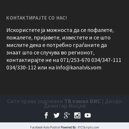
КОНТАКТИРАЈТЕ СО НАС!
Искористете ја можноста да се пофалете,
пожалете, пријавете, известете и се што
мислите дека е потребно граѓаните да
знаат што се случува во регионот,
контактирајте не на 071/253-670 034/347-111
034/330-112 или на
info@kanalvis.vom
Сите права задржани
ТВ канал ВИС
| Дизајн
Димитар Мицев
Facebook Auto Publish
Powered By :
XYZScripts.com