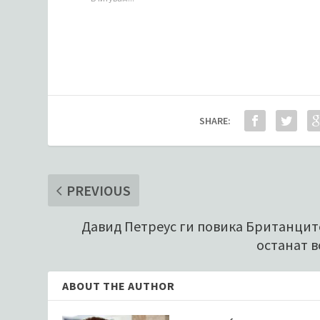
SHARE:
PREVIOUS
Давид Петреус ги повика Британцит
останат в
ABOUT THE AUTHOR