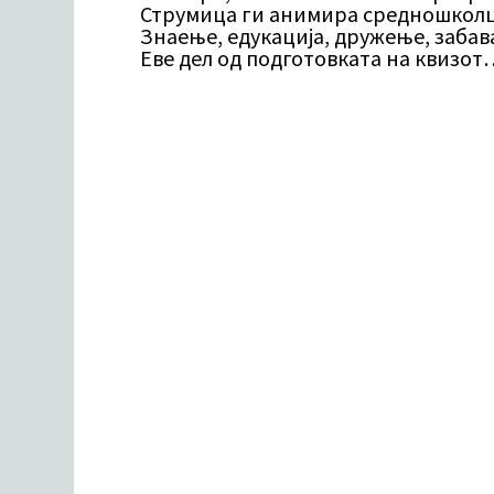
Струмица ги анимира средношколц
Знаење, едукација, дружење, забава
Еве дел од подготовката на квизот