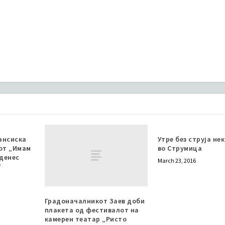
ансиска
Утре без струја не
от „Имам
во Струмица
 денес
March 23, 2016
“
Градоначалникот Заев доби
плакета од фестивалот на
камерен театар „Ристо