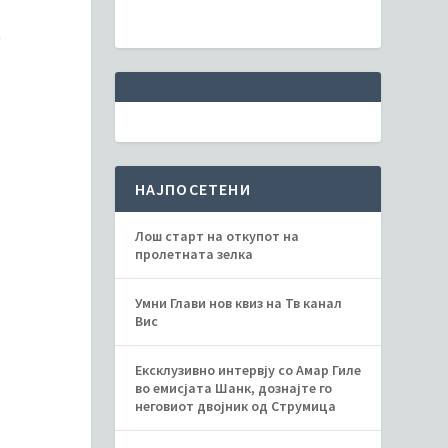
.
НАЈПОСЕТЕНИ
Лош старт на откупот на
пролетната зелка
Умни Глави нов квиз на Тв канал
Вис
Ексклузивно интервју со Амар Гиле
во емисјата Шанк, дознајте го
неговиот двојник од Струмица