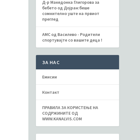
Д-р Македонка Глигорова за
бебето од Дојран:беше
сомнително уште на првиот
преглед
АМС од Василево - Родители
спортувајте со вашите деца !
ЗА НАС
Емисии
Контакт
ПРАВИЛА ЗА КОРИСТЕЊЕ НА
СОДРЖИНИТЕ ОД
WWW.KANALVIS.COM