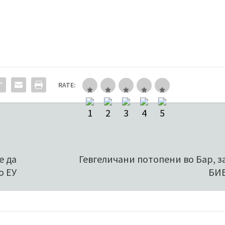
RATE:
е да
Гевгеличани потопени во Бар, з
о ЕУ
БИ