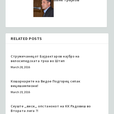
RELATED POSTS
Струмичанецот Бајрактаров најбрз на
велосипедската трка во Штип
March 28, 2016
Кошаркарите на Видое Подгорец сепак
вицешампиони!
March 19, 2016
Сеуште ,,виси,, опстанокот на КК Радовиш во
Втората лига ?!