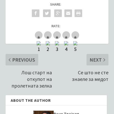
SHARE:
RATE:
PREVIOUS
NEXT
Лош старт на
Се што не сте
откупот на
знаеле за медот
пролетната зелка
ABOUT THE AUTHOR
Ване Трајков