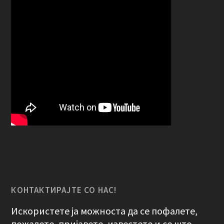
КОНТАКТИРАЈТЕ СО НАС!
Искористете ја можноста да се пофалете,
пожалете, пријавете, известете и се што