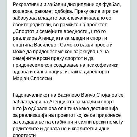
Рекреативни и забавни дисциплини од ф
удбал,
кошарка, ракомет, одбојка.
Преку овие игри се
забавуваа младите василевчани заедно со
своите родители, во рамките на проектот
,,Спортот и семејните вредности,, што го
реализира Агенцијата за млади и спорт и
општина Василево . Само
со вакви проекти
може да придонесеме кон зајакнување на
семејните врски преку спортот и да
придонесеме кон создавање на психофизички
здрава и силна нација
истакна директорот
Марјан Спасески
Гадоначалникот на Василево Ванчо Стојанов
се
заблагодари на Агенцијата за млади и спорт
што
ја одбрале ова општина како дестинација
за реализација на
проектот кој
ќе се придонесе
за создавање на стабилни и силни врски помеѓу
родителите и децата
но и квалитетни идни
спортисти