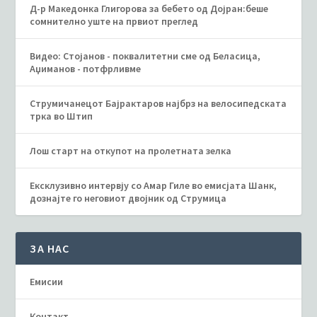
Д-р Македонка Глигорова за бебето од Дојран:беше
сомнително уште на првиот преглед
Видео: Стојанов - поквалитетни сме од Беласица,
Аџиманов - потфрливме
Струмичанецот Бајрактаров најбрз на велосипедската
трка во Штип
Лош старт на откупот на пролетната зелка
Ексклузивно интервју со Амар Гиле во емисјата Шанк,
дознајте го неговиот двојник од Струмица
ЗА НАС
Емисии
Контакт