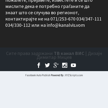
мислите дека е потребно граѓаните да
знаат што се случува во регионот,
контактирајте не на 071/253-670 034/347-111
034/330-112 или на
info@kanalvis.vom
Сите права задржани
ТВ канал ВИС
| Дизајн
Димитар Мицев
Facebook Auto Publish
Powered By :
XYZScripts.com