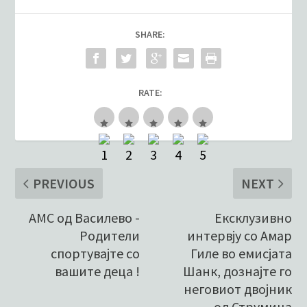
SHARE:
RATE:
PREVIOUS
NEXT
АМС од Василево -
Ексклузивно
Родители
интервју со Амар
спортувајте со
Гиле во емисјата
вашите деца !
Шанк, дознајте го
неговиот двојник
од Струмица