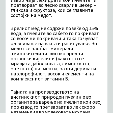
претвoраат во лесно сварлив шекер –
гликоза и фруктоза, кои се главните
состојки на медот.
Зрелиот мед не содржи повеќе од 15%
вода, а пчелите во саќето го покриваат
со восочни покривачи и така го чуваат
од впивање на влага и расипување. Во
медот се наоѓаат минерали,
аминокиселини, високо вредни
органски киселини (како што се
мравјата, јаболковата, лимонската,
оцетната) пигменти, разни деривати
на хлорофилот, восок и елементи на
комплексниот витамин Б.
Тајната на производството на
вистинскиот природен пчелин е во
органите за варење на пчелите кои овој
производ го претвараат во лек скоро
незаменлив во човековата исхрана.