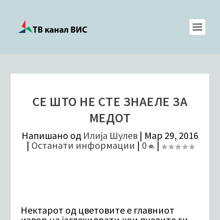
СЕ ШТО НЕ СТЕ ЗНАЕЛЕ ЗА
МЕДОТ
Напишано од
Илија Шулев
|
Мар 29, 2016
|
Останати информации
|
0
|
Нектарот од цветовите е главниот
извор на јаглехидрати кои пчелите ги