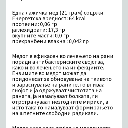
Една лажичка мед (21 грам) содржи:
Енергетска вредност: 64 kcal
протеини: 0,06 гр
јаглехидрати: 17,3 гр
вкупните масти: 0,0 гр
прехранбени влакна : 0,042 гр
Медот е ефикасен во лечењето на рани
поради антибактериските својства,
како и во лечењето на инфекциите.
Ензимите во медот можат да
придонесат за обновување на ткивото
и зараснување на раните, го впиваат
гнојот и ја одржуваат чистотата на
раната, ја намалуваат болката, ги
отрстрануваат незгодните мириси, а
исто така го намалуваат формирањето
на штетните слободни радикали.
Медот исто така влијае на моториката