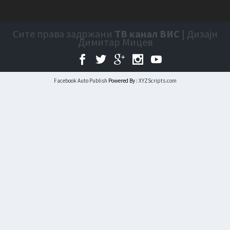
Сите права задржани
ТВ канал ВИС
| Дизајн
Димитар Мицев
Facebook Auto Publish
Powered By :
XYZScripts.com