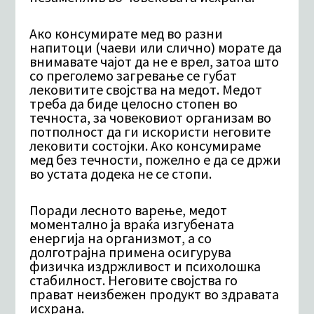
Ако консумирате мед во разни
напитоци (чаеви или слично) морате да
внимавате чајот да не е врел, затоа што
со преголемо загревање се губат
лековитите својства на медот. Медот
треба да биде целосно стопен во
течноста, за човековиот организам во
потполност да ги искористи неговите
лековити состојки. Ако консумираме
мед без течности, пожелно е да се држи
во устата додека не се стопи.
Поради лесното варење, медот
моментално ја враќа изгубената
енергија на организмот, а со
долготрајна примена осигурува
физичка издржливост и психолошка
стабилност. Неговите својства го
прават неизбежен продукт во здравата
исхрана.