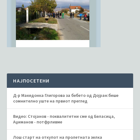
НАЈПОСЕТЕНИ
Д-р Македонка Глигорова за бебето од Дојран:беше
сомнително уште на првиот преглед
Видео: Стојанов - поквалитетни сме од Беласица,
Аџиманов - потфрливме
Лош старт на откупот на пролетната зелка