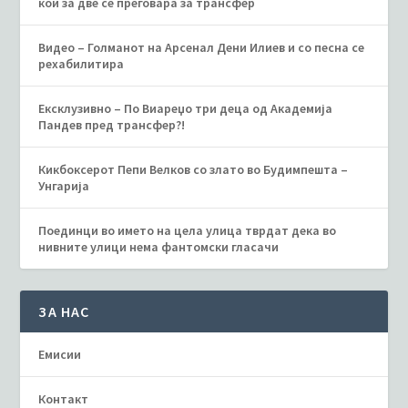
кои за две се преговара за трансфер
Видео – Голманот на Арсенал Дени Илиев и со песна се
рехабилитира
Ексклузивно – По Виареџо три деца од Академија
Пандев пред трансфер?!
Кикбоксерот Пепи Велков со злато во Будимпешта –
Унгарија
Поединци во името на цела улица тврдат дека во
нивните улици нема фантомски гласачи
ЗА НАС
Емисии
Контакт