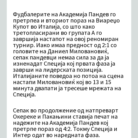
Фудбалерите на Академија Пандев го
претрпеа и вториот пораз на Виареџо
Купот во Италија, со што како
третопласирани во групата А го
завршија настапот на овој реномиран
турнир. Иако имаа предност од 2:1 со
головите на Даниел Миловановиќ,
сепак пандевци немаа сила за да ја
изненадат Специја кој првата фаза ја
заврши на лидерската позиција.
Италијаните поведоа но потоа на сцена
настапи Миловановиќ кој во 13 и 15
минута двапати ја тресеше мрежата на
Специја.
Сепак во продолжение од натпреварт
Окереке и Пакањини ставија печат на
надежите на Академија Пандев кој
претрпе пораз од 4:2. Токму Специја и
Интер одат во наредната фаза.