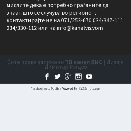
мислите дека е потребно граѓаните да
знаат што се случува во регионот,
контактирајте не на 071/253-670 034/347-111
034/330-112 или на
info@kanalvis.vom
Сите права задржани
ТВ канал ВИС
| Дизајн
Димитар Мицев
Facebook Auto Publish
Powered By :
XYZScripts.com