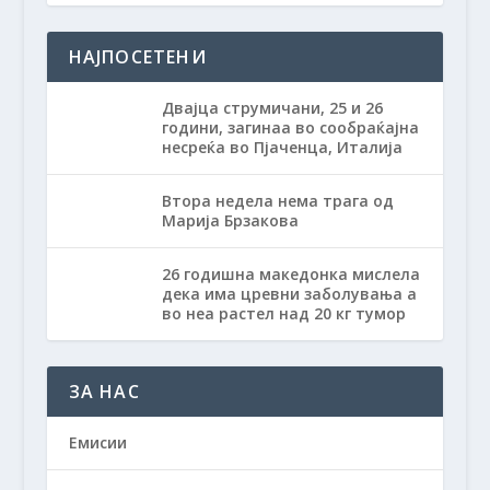
НАЈПОСЕТЕНИ
Двајца струмичани, 25 и 26
години, загинаа во сообраќајна
несреќа во Пјаченца, Италија
Втора недела нема трага од
Марија Брзакова
26 годишна македонка мислела
дека има цревни заболувања а
во неа растел над 20 кг тумор
ЗА НАС
Емисии