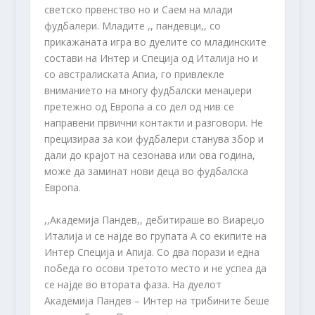
светско првенство но и Саем на млади
фудбалери. Младите ,, пандевци,, со
прикажаната игра во дуелите со младинските
состави на Интер и Специја од Италија но и
со австралиската Апиа, го привлекле
вниманието на многу фудбалски менаџери
претежно од Европа а со дел од нив се
направени првични контакти и разговори. Не
прецизираа за кои фудбалери станува збор и
дали до крајот на сезонава или ова година,
може да заминат нови деца во фудбалска
Европа.
,,Академија Пандев,, дебитираше во Виареџо
Италија и се најде во групата А со екипите на
Интер Специја и Апија. Со два порази и една
победа го осови третото место и не успеа да
се најде во втората фаза. На дуелот
Академија Пандев – Интер на трибините беше