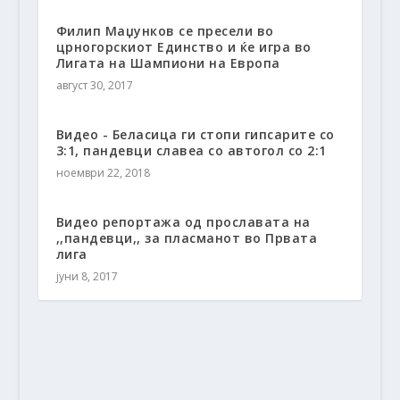
Филип Маџунков се пресели во
црногорскиот Единство и ќе игра во
Лигата на Шампиони на Европа
август 30, 2017
Видео - Беласица ги стопи гипсарите со
3:1, пандевци славеа со автогол со 2:1
ноември 22, 2018
Видео репортажа од прославата на
,,пандевци,, за пласманот во Првата
лига
јуни 8, 2017