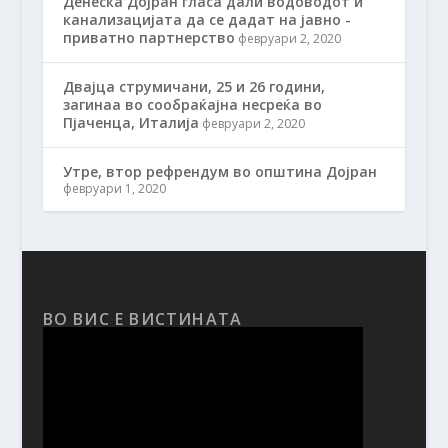
Денеска Дојран гласа дали водоводот и
канализацијата да се дадат на јавно -
приватно партнерство
февруари 2, 2020
Двајца струмичани, 25 и 26 години,
загинаа во сообраќајна несреќа во
Пјаченца, Италија
февруари 2, 2020
Утре, втор рефрендум во општина Дојран
февруари 1, 2020
ВО ВИС Е ВИСТИНАТА