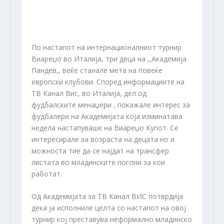
По настапот на интернационалниот турнир
Виареџо во Италија, три деца на ,,Академија
Пандев,, веќе станале мета на повеќе
европски клубови. Според информациите на
ТВ Канал Вис, во Италија, дел од
фудбалските менаџери , покажале интерес за
фудбалери на Академијата која изминатава
недела настапуваше на Виареџо Купот. Се
интересирале за возраста на децата но и
можноста тие да се најдат на трансфер
листата во младинските погони за кои
работат.
Од Академијата за ТВ Канал ВИС потврдија
дека ја исполниле целта со настапот на овој
турнир кој преставува неформално младинско