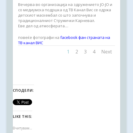
Вечерва во организација на здружението ЈО-ЈО и
со медиумска подршка од ТВ Канал Вис се одржа
детскиот маскембал со што започнува и
традиционалниот Струмички Карневал.
Еве дел од атмосферата....
повеќе фотографи на
facebook фан страната на
ТВ канал ВИС
1
2
3
4
Next
СПОДЕЛИ:
LIKE THIS:
Вчитувам...