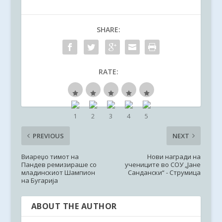
SHARE:
RATE:
PREVIOUS
NEXT
Виареџо тимот на
Нови награди на
Пандев ремизираше со
учениците во СОУ „Јане
младинскиот Шампион
Сандански“ - Струмица
на Бугарија
ABOUT THE AUTHOR