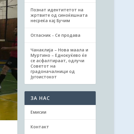
Познат идентитетот на
жртвите од синоќешната
несреќа кај Бучим
Огласник - Се продава
Чанаклија – Нова маала и
Муртино – Еднокуќево ќе
се асфалтираат, одлучи
Советот на
градоначалници од
Југоистокот
ЗА НАС
Емисии
Контакт