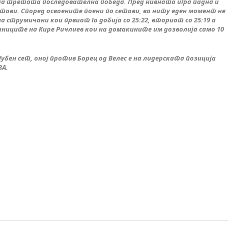
а третата последователна победа. Пред нивната игра падна и
етови. Според освоените поени по сетови, во ниту еден момент не
 струмичани кои првиот го добија со 25:22, вториот со 25:19 а
иците на Кире Ричлиев кои на домакините им дозволија само 10
убен сет, оној против Борец од Велес е на лидерската позиција
ВА.