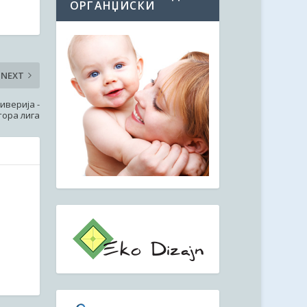
ОРГАНЏИСКИ
NEXT
иверија -
тора лига