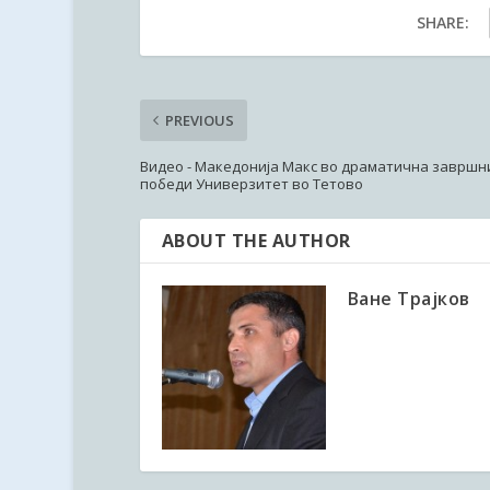
SHARE:
PREVIOUS
Видео - Македонија Макс во драматична завршн
победи Универзитет во Тетово
ABOUT THE AUTHOR
Ване Трајков