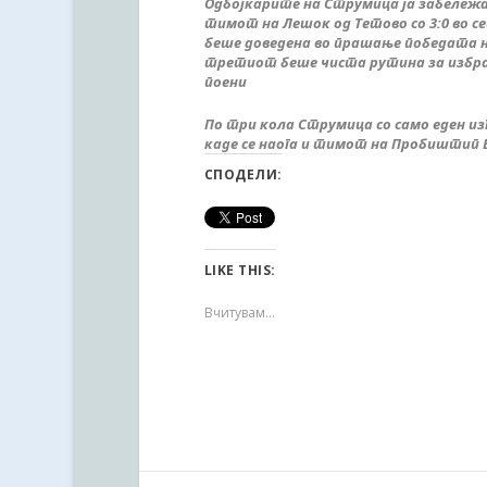
Oдбојкарите на Струмица ја забележа
тимот на Лешок од Тетово со 3:0 во с
беше доведена во прашање победата на
третиот беше чиста рутина за избран
поени
По три кола Струмица со само еден изг
каде се наога и тимот на Пробиштип 
СПОДЕЛИ:
LIKE THIS:
Вчитувам...