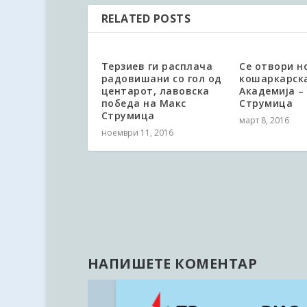
RELATED POSTS
Терзиев ги расплача
Се отвори н
радовишани со гол од
кошаркарск
центарот, лавовска
Академија – 
победа на Макс
Струмица
Струмица
март 8, 2016
ноември 11, 2016
НАПИШЕТЕ КОМЕНТАР