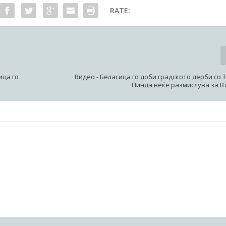
RATE:
ица го
Видео - Беласица го доби градското дерби со Т
Пинда веќе размислува за В