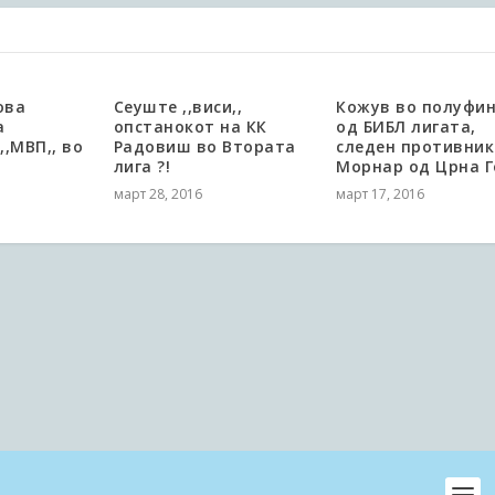
ова
Сеуште ,,виси,,
Кожув во полуфи
а
опстанокот на КК
од БИБЛ лигата,
,,МВП,, во
Радовиш во Втората
следен противник
лига ?!
Морнар од Црна Г
март 28, 2016
март 17, 2016