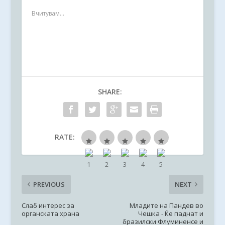
Вчитувам...
SHARE:
RATE:
PREVIOUS
NEXT
Слаб интерес за
Младите на Пандев во
органската храна
Чешка - Ќе паднат и
бразилски Флуминенсе и