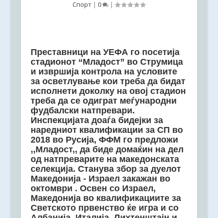
Спорт
|
0
|
Преставници на УЕФА го посетија
стадионот “Младост” во Струмица
и извршија контрола на условите
за осветлување кои треба да бидат
исполнети доколку на овој стадион
треба да се одиграт меѓународни
фудбалски натпревари.
Инспекцијата доаѓа бидејки за
наредниот квалификации за СП во
2018 во Русија, ФФМ го предложи
,,Младост,, да биде домаќин на дел
од натпреварите на македонската
селекција. Станува збор за дуелот
Македонија - Израел закажан во
октомври . Освен со Израел,
Македонија во квалификациите за
Светското првенство ќе игра и со
Албанија, Италија, Лихтенштајн и