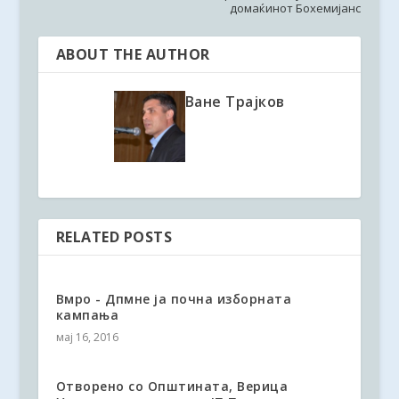
домаќинот Бохемијанс
ABOUT THE AUTHOR
Ване Трајков
RELATED POSTS
Вмро - Дпмне ја почна изборната
кампања
мај 16, 2016
Отворено со Општината, Верица