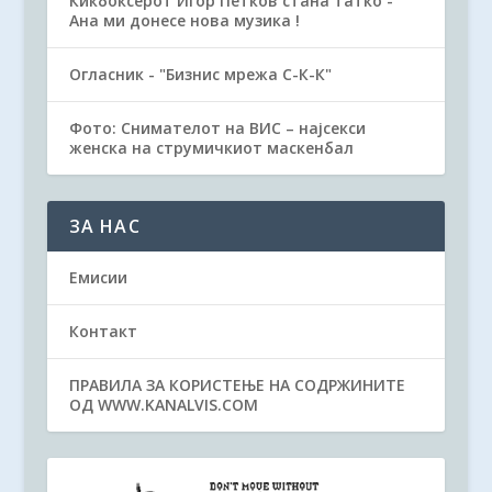
Кикбоксерот Игор Петков стана татко -
Ана ми донесе нова музика !
Огласник - "Бизнис мрежа С-К-К"
Фото: Снимателот на ВИС – најсекси
женска на струмичкиот маскенбал
ЗА НАС
Емисии
Контакт
ПРАВИЛА ЗА КОРИСТЕЊЕ НА СОДРЖИНИТЕ
ОД WWW.KANALVIS.COM