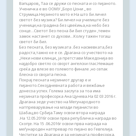
Вапцаров„ Таа се дружи со песната и со пијаното.
Ученичка е во ООМУ „Боро Џони „ во
Струмица.Нејзиното мото е:На што би личел
светот без музика? Би личел на училиште без
ученици,на градина без цвеќиња,на небо без
сонце…Светот без песна би бил студен ,темен
замок настанет со духови…Колку тажен тогаш
светот би бил.
Без песната, без музиката .без насмевката,без
радоста,тажно ке е се. Драгана со учеството на
„Неки нови клинци„ ја претстави Македонија во
најдобро светло со својот ангелски глас.Немаше
среќа да влезе во големото финале ,но сепак
блесна со својата песна.
Покрај песната нејзиниот другар е и
пијаното.Секојдневната работа и вежбање
донесоа успех. Голема заслуга за тоа има
нејзината професорка Ана Цунева.На 02 03 2016 г.
Драгaна зеде учество на Мегународното
натпреварување на млади пијанисти во
Шабац,во Србија.Таму освои втора награда
.На 12.05.2016г освои прва републичка награда во
Скопје. На 15 .06.2016г освои прва награда на
меѓународен натпревар по пијано во Гевгелија.
Честитки за Драгана и за нејзината професорка.