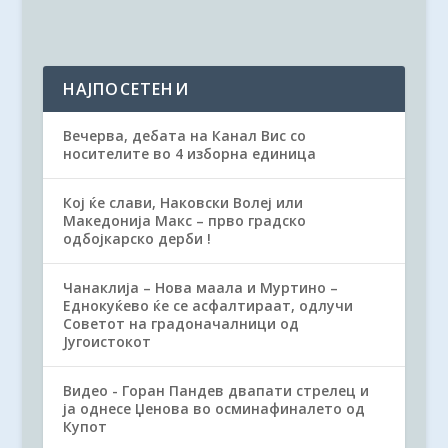
НАЈПОСЕТЕНИ
Вечерва, дебата на Канал Вис со
носителите во 4 изборна единица
Кој ќе слави, Наковски Волеј или
Македонија Макс – прво градско
одбојкарско дерби !
Чанаклија – Нова маала и Муртино –
Еднокуќево ќе се асфалтираат, одлучи
Советот на градоначалници од
Југоистокот
Видео - Горан Пандев двапати стрелец и
ја однесе Џенова во осминафиналето од
Купот