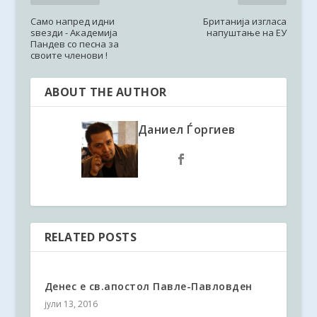
Само напред идни
Британија изгласа
ѕвезди - Академија
напуштање на ЕУ
Пандев со песна за
своите членови !
ABOUT THE AUTHOR
Даниел Ѓоргиев
RELATED POSTS
Денес е св.апостол Павле-Павловден
јули 13, 2016