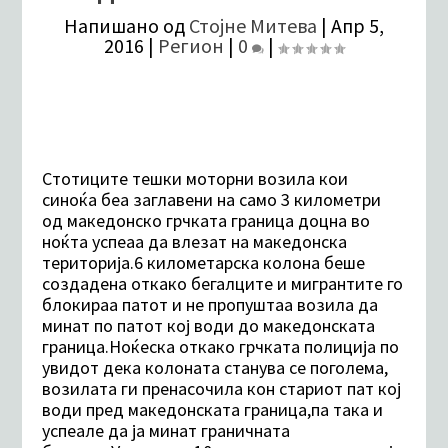
Напишано од
Стојне Митева
|
Апр 5,
2016
|
Регион
|
0
|
Стотиците тешки моторни возила кои
синоќа беа заглавени на само 3 километри
од македонско грчката граница доцна во
ноќта успеаа да влезат на македонска
територија.6 километарска колона беше
создадена откако бегалците и мигрантите го
блокираа патот и не пропуштаа возила да
минат по патот кој води до македонската
граница.Ноќеска откако грчката полиција по
увидот дека колоната станува се поголема,
возилата ги пренасочила кон стариот пат кој
води пред македонската граница,па така и
успеале да ја минат граничната