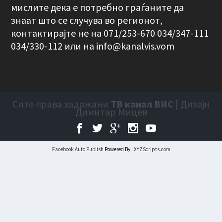
мислите дека е потребно граѓаните да
знаат што се случува во регионот,
контактирајте не на 071/253-670 034/347-111
034/330-112 или на
info@kanalvis.vom
Сите права задржани
ТВ канал ВИС
| Дизајн
Димитар Мицев
Facebook Auto Publish
Powered By :
XYZScripts.com