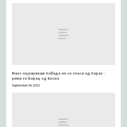
Макс најавуваше победа но се спаси од пораз -
реми со Борац од Босна
September 24, 2015