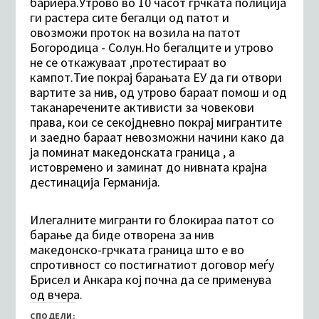
бариера.Утрово во 10 часот грчката полиција
ги растера сите бегалци од патот и
овозможи проток на возила на патот
Богородица - Солун.Но бегалците и утрово
не се откажуваат ,протестираат во
кампот.Тие покрај барањата ЕУ да ги отвори
вартите за нив, од утрово бараат помош и од
таканаречените активисти за човекови
права, кои се секојдневно покрај мигрантите
и заедно бараат невозможни начини како да
ја поминат македонската граница , а
истовремено и заминат до нивната крајна
дестинација Германија.
Илегалните мигранти го блокираа патот со
барање да биде отворена за нив
македонско-грчката граница што е во
спротивност со постигнатиот договор меѓу
Брисел и Анкара кој почна да се применува
од вчера.
СПОДЕЛИ: