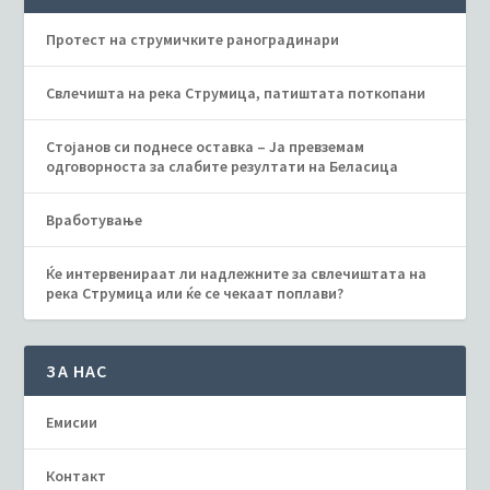
Протест на струмичките раноградинари
Свлечишта на река Струмица, патиштата поткопани
Стојанов си поднесе оставка – Ја превземам
одговорноста за слабите резултати на Беласица
Вработување
Ќе интервенираат ли надлежните за свлечиштата на
река Струмица или ќе се чекаат поплави?
ЗА НАС
Емисии
Контакт