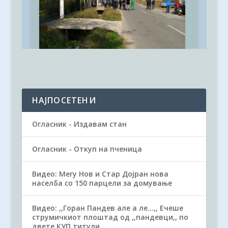
НАЈПОСЕТЕНИ
Огласник - Издавам стан
Огласник - Откуп на пченица
Видео: Мегу Нов и Стар Дојран нова
населба со 150 парцели за домување
Видео: ,,Горан Пандев але а ле...,, Ечеше
струмичкиот плоштад од ,,пандевци,, по
двете КУП титули