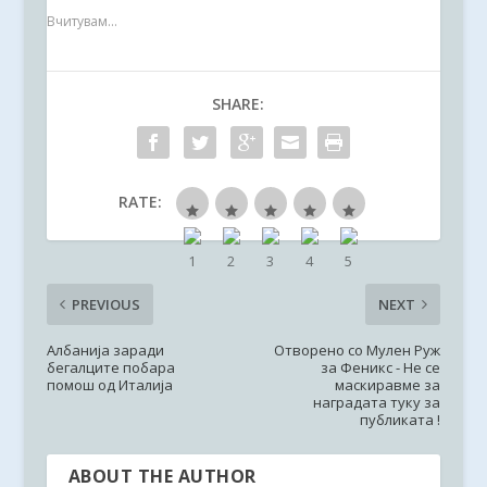
Вчитувам...
SHARE:
RATE:
PREVIOUS
NEXT
Албанија заради
Отворено со Мулен Руж
бегалците побара
за Феникс - Не се
помош од Италија
маскиравме за
наградата туку за
публиката !
ABOUT THE AUTHOR