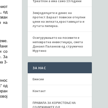
Триатлон а има само 13 години
ниот
, од
Земјоделците и денес на
протест.Бараат повиски откупни
сман
цени на зелката,краставицата и
о на
лутата пиперка.
Осигурувањето на посевите е
еме.
неповратна инвестиција, смета
Јани
Данаил Паланков од струмичко
Муртино
и со
. За
а 3-
ЗА НАС
Емисии
енос
“ од
Контакт
оран
овој
ПРАВИЛА ЗА КОРИСТЕЊЕ НА
СОДРЖИНИТЕ ОД