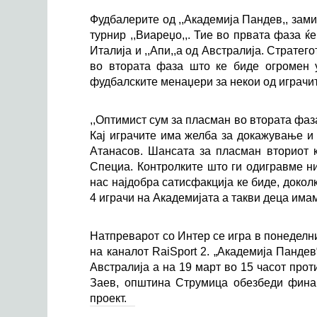
Фудбалерите од ,,Академија Пандев,, зами
турнир ,,Виареџо,,. Тие во првата фаза ќе
Италија и ,,Апи,,а од Австралија. Стратег
во втората фаза што ке биде огромен 
фудбалските менаџери за некои од играчит
,,Оптимист сум за пласман во втората фаз
Кај играчите има желба за докажување и
Атанасов. Шансата за пласман вториот к
Специа. Контролките што ги одигравме ни
нас најдобра сатисфакција ке биде, докол
4 играчи на Академијата а такви деца имам
Натпреварот со Интер се игра в понеделни
на каналот RaiSport 2. „Академија Пандев
Австралија а на 19 март во 15 часот про
Заев, општина Струмица обезбеди финан
проект.