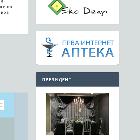
на
в и со
тира
ПРЕЗИДЕНТ