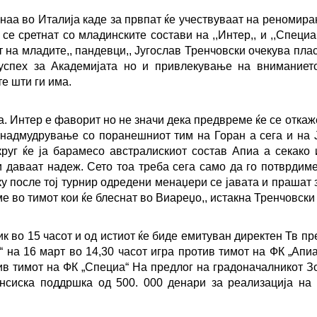
наа во Италија каде за првпат ќе учествуваат на реномира
 се сретнат со младинските состави на ,,Интер,, и ,,Специа,
от на младите,, пандевци,, Југослав Тренчовски очекува пла
успех за Академијата но и привлекување на вниманиет
е шти ги има.
а. Интер е фаворит но не значи дека предвреме ќе се откаж
 надмудрување со поранешниот тим на Горан а сега и на 
руг ќе ја барамесо австралискиот состав Апиа а секако 
 даваат надеж. Сето тоа треба сега само да го потврдиме
ку после тој турнир одредени менаџери се јавата и прашат з
е во тимот кои ќе блеснат во Виареџо,, истакна Тренчовски
к во 15 часот и од истиот ќе биде емитуван директен Тв пр
“ на 16 март во 14,30 часот игра против тимот на ФК „Апиа
тив тимот на ФК „Специа“ На предлог на градоначалникот З
сиска поддршка од 500. 000 денари за реализација на 