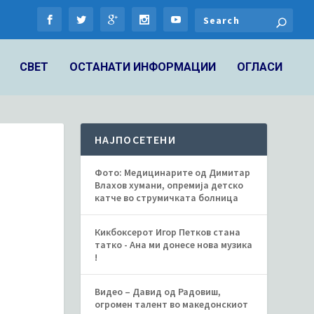
СВЕТ
ОСТАНАТИ ИНФОРМАЦИИ
ОГЛАСИ
НАЈПОСЕТЕНИ
Фото: Медицинарите од Димитар
Влахов хумани, опремија детско
катче во струмичката болница
Кикбоксерот Игор Петков стана
татко - Ана ми донесе нова музика
!
Видео – Давид од Радовиш,
огромен талент во македонскиот