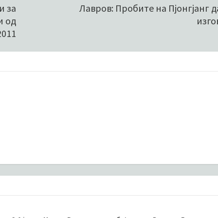
и за
Лавров: Пробите на Пјонгјанг д
и од
изго
2011