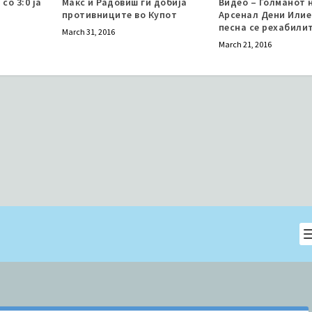
со 3:0 ja
Макс и Радовиш ги добија
Видео – Голманот 
противниците во Купот
Арсенал Дени Илие
песна се рехабили
March 31, 2016
March 21, 2016