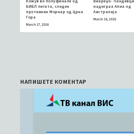
Кожув во полуфинале од
Виареџо- Пандевци 
БИБЛ лигата, следен
надигрaа Апиа од
противник Морнар од Црна
Австралија
Гора
March 16, 2016
March 17, 2016
НАПИШЕТЕ КОМЕНТАР