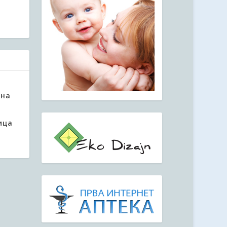
ина
ица