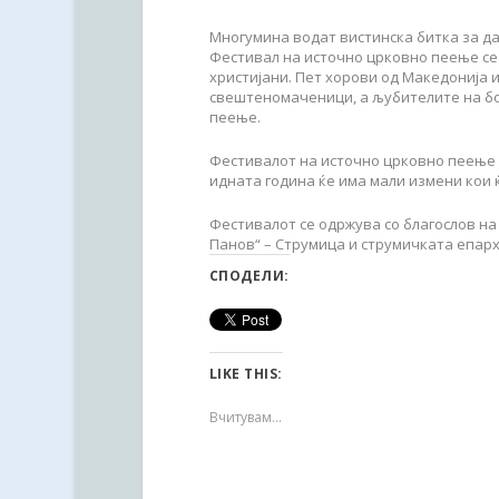
Многумина водат вистинска битка за да
Фестивал на источно црковно пеење се 
христијани. Пет хорови од Македонија 
свештеномаченици, а љубителите на бо
пеење.
Фестивалот на источно црковно пеење г
идната година ќе има мали измени кои 
Фестивалот се одржува со благослов на
Панов“ – Струмица и струмичката епарх
СПОДЕЛИ:
LIKE THIS:
Вчитувам...