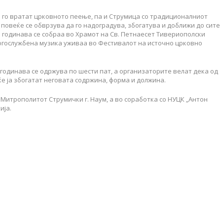
 го вратат црковното пеење, па и Струмица со традиционалниот
повеќе се обврзува да го надоградува, збогатува и доближи до сите
и годинава се собраа во Храмот на Св. Петнаесет Тивериополски
гослужбена музика уживаа во Фестивалот на источно црковно
одинава се одржува по шести пат, а организаторите велат дека од
ќе ја збогатат неговата содржина, форма и должина.
 Митрополитот Струмички г. Наум, a во соработка со НУЦК „Антон
ија.