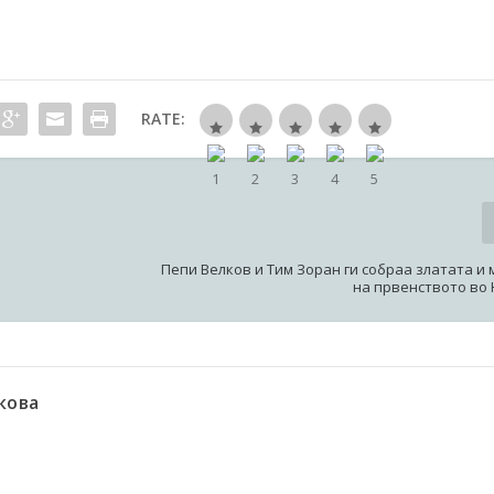
RATE:
Пепи Велков и Тим Зоран ги собраа златата и
на првенството во
кова