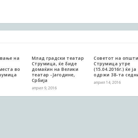
ување на
Млад градски театар
Советот на општ
Струмица, ќе биде
Струмица утре
места во
домаќин на Велики
(15.04.2016г.) ќе ја
румица
театар -Јагодине,
одржи 38-та седн
Србија
април 14, 2016
април 9, 2016