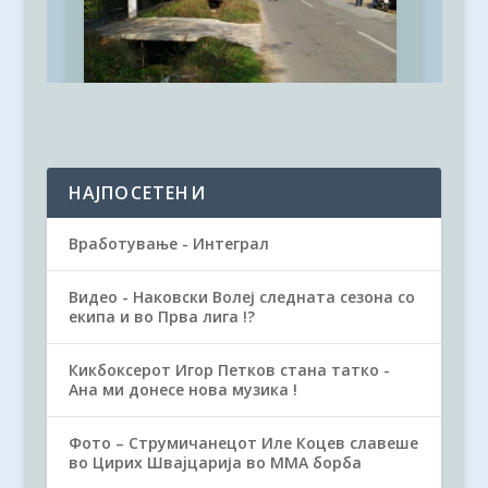
НАЈПОСЕТЕНИ
Вработување - Интеграл
Видео - Наковски Волеј следната сезона со
екипа и во Прва лига !?
Кикбоксерот Игор Петков стана татко -
Ана ми донесе нова музика !
Фото – Струмичанецот Илe Коцев славеше
во Цирих Шваjцарија во ММА борба