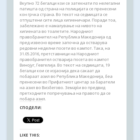
Вкупно 72 бегалци кои се затекнати по нелегални
патишта од страна на полицијата се пренесени
кон грчка страна. Во текот на седмицата се
отпуштени сите лица хигиеничари. Поради тоа,
забележано е намалување на нивото на
хигиената во тоалетите. Народниот
правобранител на Република Македонија од
пред извесно време започна да остварува
редовни неделни посети во кампот. Така, на
31.05.2016, претставници на Народниот
правобранител остварија посета во кампот
Винојуг, Гевгелија. Во текот на седмицата, 19
бегалци кои се изјаснија дека сакаат да
побараат азил во Република Македонија, беа
пренесени во Прифатниот центар за баратели
на азил во Визбегово. Земајќи во предвид
претходните попречувања на правото да се
побара азил.
СПОДЕЛИ:
LIKE THIS: