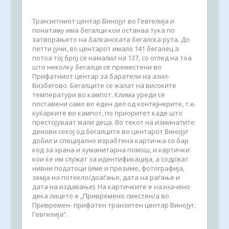
Транзитниот центар Винојуг во Гевгелија и
понатаму има бегалци кои останаа тука по
затворањето на балканската бегалска рута. До
петти јуни, во центарот имало 141 бегалец а
потоа тој број се намалил
на 137, со оглед на тоа
што неколку бегалци се преместени во
Прифатниот центар за баратели на азил-
Визбегово. Бегалци
те
се жалат на високите
температури во кампот.
Клима уреди се
поставени
само во
еден дел од контејнерите,
т.е.
куќарките во кампот, по приоритет каде што
престојуваат мали деца.
Во текот на изминатите
денови секој од бегалците во центарот Винојуг
добил и специјално израбтена картичка со бар
код за храна и хуманитарна помош, и картички
кои ќе им служат за идентификација, а содржат
нивни податоци (име и презиме, фотографија,
земја на потекло/доаѓање, дата на раѓање и
дата на издавање). На картичките е назначено
дека лицето е „Привремено сместен/а во
Привремен- прифатен транзитен центар Винојуг,
Гевгелија“.