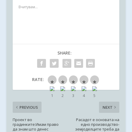
Вчитувам...
SHARE:
RATE:
PREVIOUS
NEXT
Проект во
Расадот е основата на
градинките:Имам право
едно производство-
да знам што денес
земјоделците треба да