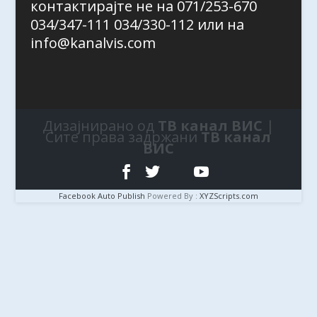
контактирајте не на 071/253-670
034/347-111 034/330-112 или на
info@kanalvis.com
Дизајнирано од
ТВ канал ВИС
|
Сите права задржани
ТВ канал
ВИС
Facebook Auto Publish
Powered By :
XYZScripts.com