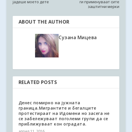
јадеше моето дете
ги применуваат сите
заштитни мерки
ABOUT THE AUTHOR
Сузана Мицева
RELATED POSTS
Денес помирно на јужната
граница.Мигрантите и бегалците
протестираат на Идомени но засега не
се забележуваат поголеми групи да се
приближуваат кон оградата.
април 11, 2016