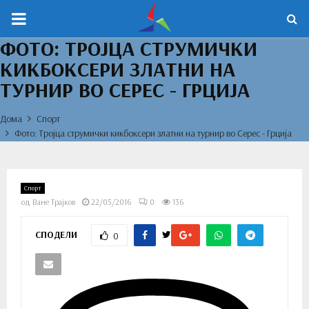
PRIMARY
ФОТО: ТРОЈЦА СТРУМИЧКИ
MENU
КИКБОКСЕРИ ЗЛАТНИ НА
ТУРНИР ВО СЕРЕС - ГРЦИЈА
Дома
Спорт
Фото: Тројца струмички кикбоксери златни на турнир во Серес - Грција
Спорт
од
Ване Трајков
22/05/2016
0
136
СПОДЕЛИ
0