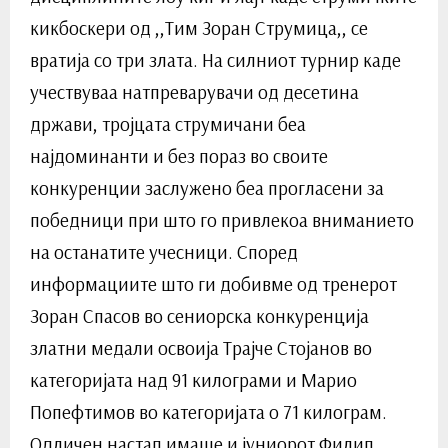
кикбоскери од ,,Тим Зоран Струмица,, се
вратија со три злата. На силниот турнир каде
учествуваа натпреварувачи од десетина
држави, тројцата струмичани беа
најдоминанти и без пораз во своите
конкуренции заслужено беа прогласени за
победници при што го привлекоа вниманието
на останатите учесници. Според
информациите што ги добивме од тренерот
Зоран Спасов во сениорска конкуренција
златни медали освоија Трајче Стојанов во
категоријата над 91 килограми и Марио
Попефтимов во категоријата о 71 килограм.
Одличен настап имаше и јуниорот Филип