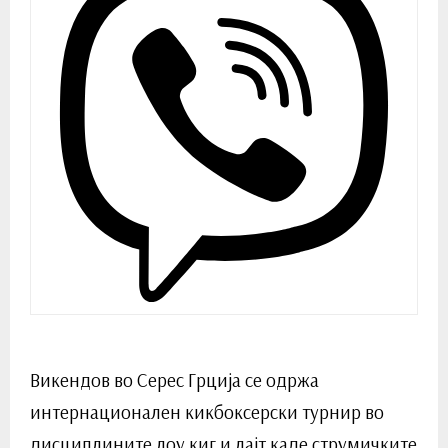
Викендов во Серес Грција се одржа
интернационален кикбоксерски турнир во
дисциплините лоу киг и лајт каде струмичките