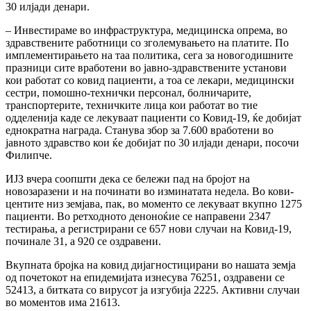
30 илјади денари.
– Инвестираме во инфраструктура, медицинска опрема, во
здравствените работници со зголемувањето на платите. По
имплементирањето на таа политика, сега за новогодишните
празници сите вработени во јавно-здравствените установи
кои работат со ковид пациенти, а тоа се лекари, медицински
сестри, помошно-технички персонал, болничарите,
транспортерите, техничките лица кои работат во тие
одделенија каде се лекуваат пациенти со Ковид-19, ќе добијат
еднократна награда. Станува збор за 7.600 вработени во
јавното здравство кои ќе добијат по 30 илјади денари, посочи
Филипче.
ИЈЗ вчера соопшти дека се бележи пад на бројот на
новозаразени и на починати во изминатата недела. Во кови-
центите низ земјава, пак, во моменто се лекуваат вкупно 1275
пациенти. Во ретходното деноноќие се направени 2347
тестирања, а регистрирани се 657 нови случаи на Ковид-19,
починале 31, а 920 се оздравени.
Вкупната бројка на ковид дијагностицирани во нашата земја
од почетокот на епидемијата изнесува 76251, оздравени се
52413, а битката со вирусот ја изгубија 2225. Активни случаи
во моментов има 21613.