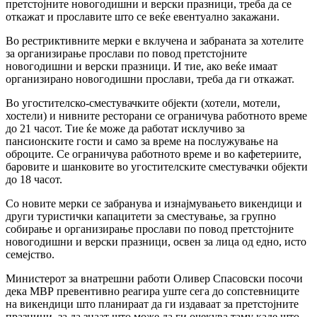
претстојните новогодишни и верски празници, треба да се
откажат и прославите што се веќе евентуално закажани.
Во рестриктивните мерки е вклучена и забраната за хотелите
за организирање прослави по повод претстојните
новогодишни и верски празници. И тие, ако веќе имаат
организирано новогодишни прослави, треба да ги откажат.
Во угостителско-сместувачките објекти (хотели, мотели,
хостели) и нивните ресторани се ограничува работното време
до 21 часот. Тие ќе може да работат исклучиво за
пансионските гости и само за време на послужување на
оброците. Се ограничува работното време и во кафетериите,
баровите и шанковите во угостителските сместувачки објекти
до 18 часот.
Со новите мерки се забранува и изнајмувањето викендици и
други туристички капацитети за сместување, за групно
собирање и организирање прослави по повод претстојните
новогодишни и верски празници, освен за лица од едно, исто
семејство.
Министерот за внатрешни работи Оливер Спасовски посочи
дека МВР превентивно реагира уште сега до сопстевниците
на викендици што планираат да ги издаваат за претстојните
празници, за да знаат што може да ги очекува таму каде што