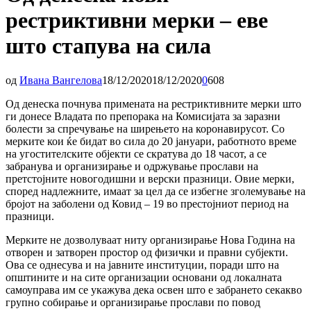
рестриктивни мерки – еве
што стапува на сила
од
Ивана Вангелова
18/12/2020
18/12/2020
0
608
Од денеска почнува примената на рестриктивните мерки што
ги донесе Владата по препорака на Комисијата за заразни
болести за спречување на ширењето на коронавирусот. Со
мерките кои ќе бидат во сила до 20 јануари, работното време
на угостителските објекти се скратува до 18 часот, а се
забранува и организирање и одржување прослави на
претстојните новогодишни и верски празници. Овие мерки,
според надлежните, имаат за цел да се избегне зголемување на
бројот на заболени од Ковид – 19 во престојниот период на
празници.
Мерките не дозволуваат ниту организирање Нова Година на
отворен и затворен простор од физички и правни субјекти.
Ова се однесува и на јавните институции, поради што на
општините и на сите организации основани од локалната
самоуправа им се укажува дека освен што е забрането секакво
групно собирање и организирање прослави по повод