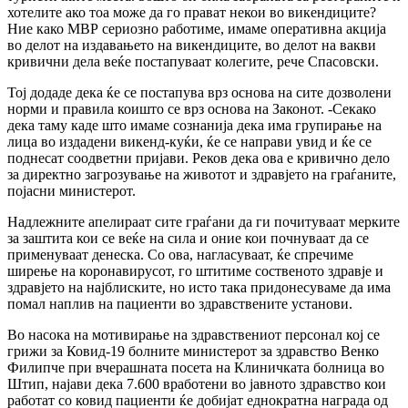
хотелите ако тоа може да го прават некои во викендиците?
Ние како МВР сериозно работиме, имаме оперативна акција
во делот на издавањето на викендиците, во делот на вакви
кривични дела веќе постапуваат колегите, рече Спасовски.
Тој додаде дека ќе се постапува врз основа на сите дозволени
норми и правила коишто се врз основа на Законот. -Секако
дека таму каде што имаме сознанија дека има групирање на
лица во издадени викенд-куќи, ќе се направи увид и ќе се
поднесат соодветни пријави. Реков дека ова е кривично дело
за директно загрозување на животот и здравјето на граѓаните,
појасни министерот.
Надлежните апелираат сите граѓани да ги почитуваат мерките
за заштита кои се веќе на сила и оние кои почнуваат да се
применуваат денеска. Со ова, нагласуваат, ќе спречиме
ширење на коронавирусот, го штитиме соственото здравје и
здравјето на најблиските, но исто така придонесуваме да има
помал наплив на пациенти во здравствените установи.
Во насока на мотивирање на здравствениот персонал кој се
грижи за Ковид-19 болните министерот за здравство Венко
Филипче при вчерашната посета на Клиничката болница во
Штип, најави дека 7.600 вработени во јавното здравство кои
работат со ковид пациенти ќе добијат еднократна награда од