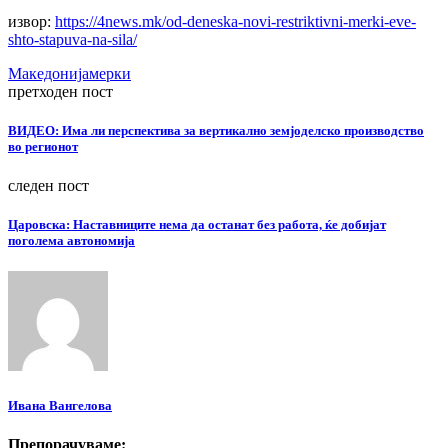
извор:
https://4news.mk/od-deneska-novi-restriktivni-merki-eve-
shto-stapuva-na-sila/
Македонија
мерки
претходен пост
ВИДЕО: Има ли перспектива за вертикално земјоделско производство
во регионот
следен пост
Царовска: Наставниците нема да останат без работа, ќе добијат
поголема автономија
Ивана Вангелова
Препорачуваме: