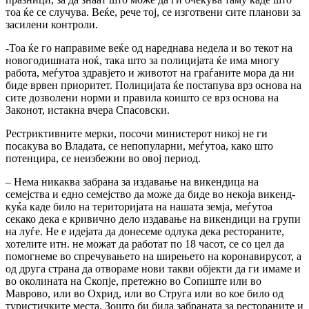
тоа ќе се случува. Веќе, рече тој, се изготвени сите планови за
засилени контроли.
-Тоа ќе го направиме веќе од нареднава недела и во текот на
новогодишната ноќ, така што за полицијата ќе има многу
работа, меѓутоа здравјето и животот на граѓаните мора да ни
биде врвен приоритет. Полицијата ќе постапува врз основа на
сите дозволени норми и правила коишто се врз основа на
Законот, истакна вчера Спасовски.
Рестриктивните мерки, посочи министерот никој не ги
посакува во Владата, се непопуларни, меѓутоа, како што
потенцира, се неизбежни во овој период.
– Нема никаква забрана за издавање на викендица на
семејства и едно семејство да може да биде во некоја викенд-
куќа каде било на територијата на нашата земја, меѓутоа
секако дека е кривично дело издавање на викендици на групи
на луѓе. Не е идејата да донесеме одлука дека рестораните,
хотелите итн. не можат да работат по 18 часот, се со цел да
помогнеме во спречувањето на ширењето на коронавирусот, а
од друга страна да отвораме нови такви објекти да ги имаме и
во околината на Скопје, претежно во Сопиште или во
Маврово, или во Охрид, или во Струга или во кое било од
туристичките места. Зошто би била забраната за рестораните и