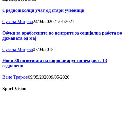
Средношколци учат од стари учебници
Сузана Мицева
24/04/2020
21/01/2021
Обуки за вработените во центрите за социјална работа во
државата од мај
Сузана Мицева
07/04/2018
Нови 36 позитивни на коронавирус во земјава - 13
оздравени
Ване Трајков
09/05/2020
09/05/2020
Sport Vision