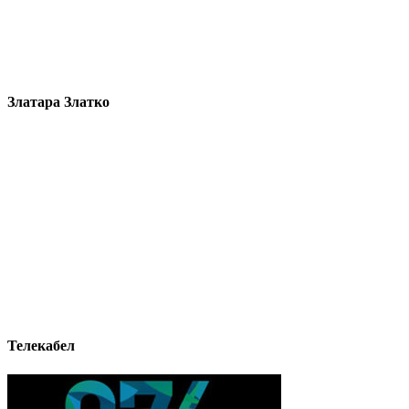
Златара Златко
Телекабел