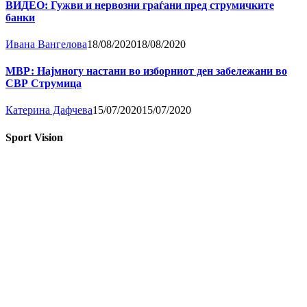
ВИДЕО: Гужви и нервозни граѓани пред струмичките
банки
Ивана Вангелова
18/08/2020
18/08/2020
МВР: Најмногу настани во изборниот ден забележани во
СВР Струмица
Катерина Дафчева
15/07/2020
15/07/2020
Sport Vision