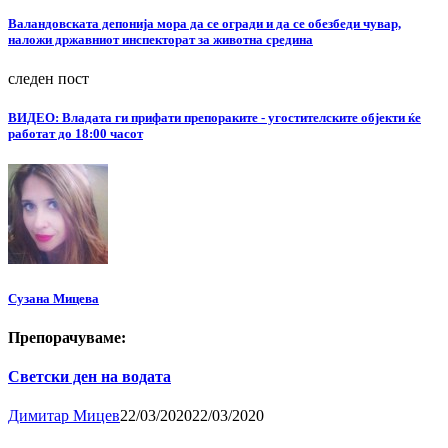
Валандовската депонија мора да се огради и да се обезбеди чувар,
наложи државниот инспекторат за животна средина
следен пост
ВИДЕО: Владата ги прифати препораките - угостителските објекти ќе
работат до 18:00 часот
Сузана Мицева
Препорачуваме:
Светски ден на водата
Димитар Мицев
22/03/2020
22/03/2020