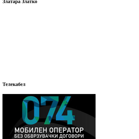
Златара Златко
Телекабел