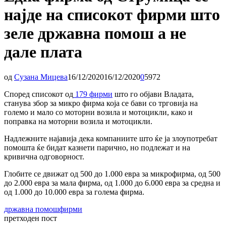
најде на списокот фирми што
зеле државна помош а не
дале плата
од
Сузана Мицева
16/12/2020
16/12/2020
0
5972
Според списокот од
179 фирми
што го објави Владата,
станува збор за микро фирма која се бави со трговија на
големо и мало со моторни возила и мотоцикли, како и
поправка на моторни возила и мотоцикли.
Надлежните најавија дека компаниите што ќе ја злоупотребат
помошта ќе бидат казнети парично, но подлежат и на
кривична одговорност.
Глобите се движат од 500 до 1.000 евра за микрофирма, од 500
до 2.000 евра за мала фирма, од 1.000 до 6.000 евра за средна и
од 1.000 до 10.000 евра за голема фирма.
државна помош
фирми
претходен пост