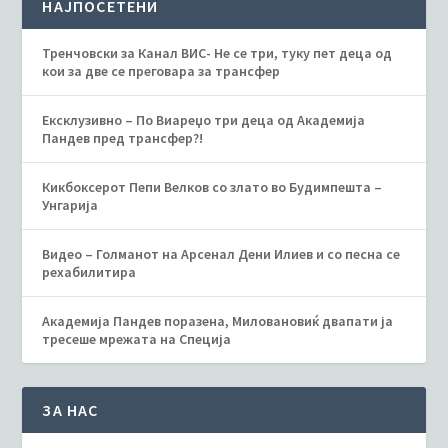
НАЈПОСЕТЕНИ
Тренчовски за Канал ВИС- Не се три, туку пет деца од
кои за две се преговара за трансфер
Ексклузивно – По Виареџо три деца од Академија
Пандев пред трансфер?!
Кикбоксерот Пепи Велков со злато во Будимпешта –
Унгарија
Видео – Голманот на Арсенал Дени Илиев и со песна се
рехабилитира
Академија Пандев поразенa, Миловановиќ двапати ја
тресеше мрежата на Специја
ЗА НАС