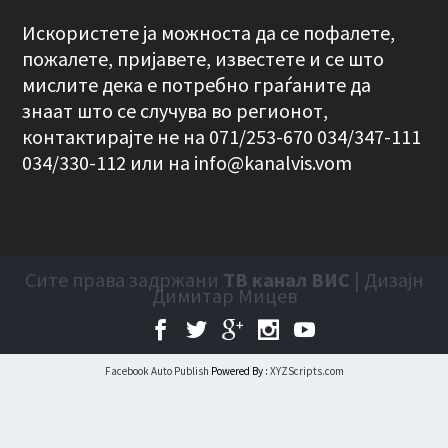
Искористете ја можноста да се пофалете,
пожалете, пријавете, известете и се што
мислите дека е потребно граѓаните да
знаат што се случува во регионот,
контактирајте не на 071/253-670 034/347-111
034/330-112 или на
info@kanalvis.vom
Сите права задржани
ТВ канал ВИС
| Дизајн
Димитар Мицев
Facebook Auto Publish
Powered By :
XYZScripts.com