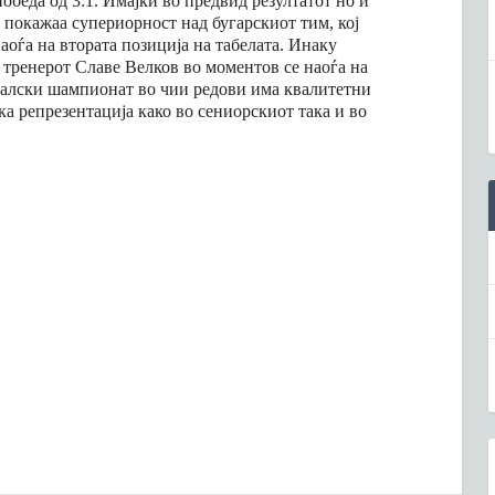
обеда од 3:1. Имајки во предвид резултатот но и
и покажаа супериорност над бугарскиот тим, кој
аоѓа на втората позиција на табелата. Инаку
тренерот Славе Велков во моментов се наоѓа на
балски шампионат во чии редови има квалитетни
а репрезентација како во сениорскиот така и во