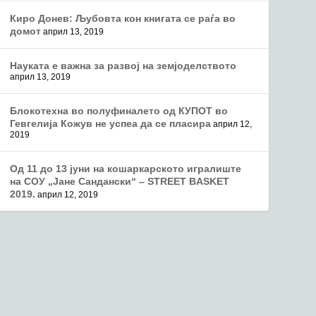
Киро Донев: Љубовта кон книгата се раѓа во
домот
април 13, 2019
Науката е важна за развој на земјоделството
април 13, 2019
Блокотехна во полуфиналето од КУПОТ во
Гевгелија Кожув не успеа да се пласира
април 12,
2019
Од 11 до 13 јуни на кошаркарското игралиште
на СОУ „Јане Сандански“ – STREET BASKET
2019.
април 12, 2019