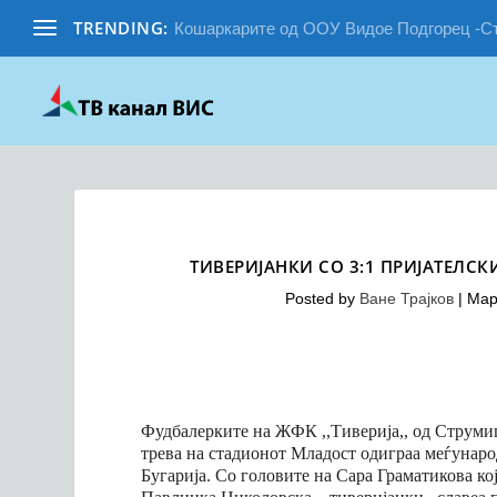
TRENDING:
Кошаркарите од ООУ Видое Подгорец -Стр
ТИВЕРИЈАНКИ СО 3:1 ПРИЈАТЕЛСК
Posted by
Ване Трајков
|
Мар
Фудбалерките на ЖФК ,,Тиверија,, од Струмиц
трева на стадионот Младост одиграа меѓународ
Бугарија. Со головите на Сара Граматикова ко