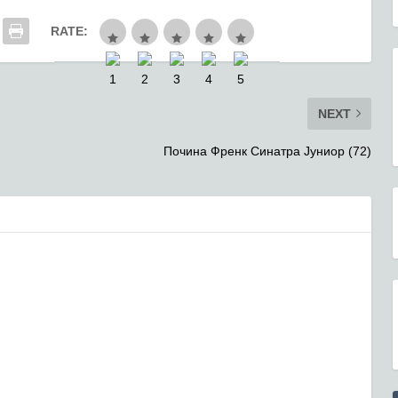
RATE:
NEXT
Почина Френк Синатра Јуниор (72)