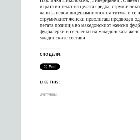
Павлинка Николовска, ,,тиверијанки,, славеа п
играта во текот на целата средба, струмичанк
лани ја освои вицешампионската титула и се н
струмичкиот женски прволигаш предводен од 
петата позиција во македонскиот женски фуд
фудбалерки и се членки на македонската женск
младинските состави
СПОДЕЛИ:
LIKE THIS:
Вчитувам...