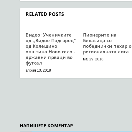
RELATED POSTS
Видео: Ученичките
Пионерите на
од ,,Видое Подгорец’’
Беласица со
од Колешино,
победнички пехар о
општина Ново село -
регионалната лига
државни прваци во
мај 29, 2016
футсал
април 13, 2018
НАПИШЕТЕ КОМЕНТАР