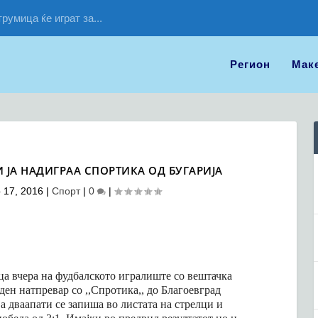
умица ќе играт за...
Регион
Мак
И ЈА НАДИГРАА СПОРТИКА ОД БУГАРИЈА
 17, 2016
|
Спорт
|
0
|
а вчера на фудбалското игралиште со вештачка
ен натпревар со ,,Спротика,, до Благоевград
ја дваапати се запиша во листата на стрелци и