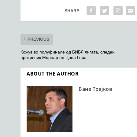
SHARE:
PREVIOUS
Кожув во полуфинале од БИБЛ лигата, следен
противник Морнар од Црна Гора
ABOUT THE AUTHOR
Ване Трајков