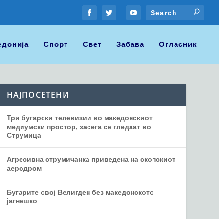
едонија
Спорт
Свет
Забава
Огласник
НАЈПОСЕТЕНИ
Три бугарски телевизии во македонскиот
медиумски простор, засега се гледаат во
Струмица
Агресивна струмичанка приведена на скопскиот
аеродром
Бугарите овој Велигден без македонското
јагнешко