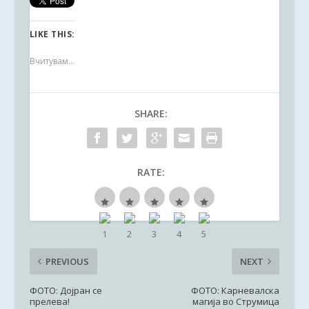
LIKE THIS:
Вчитувам...
SHARE:
RATE:
PREVIOUS
NEXT
ФОТО: Дојран се
ФОТО: Карневалска
прелева!
магија во Струмица