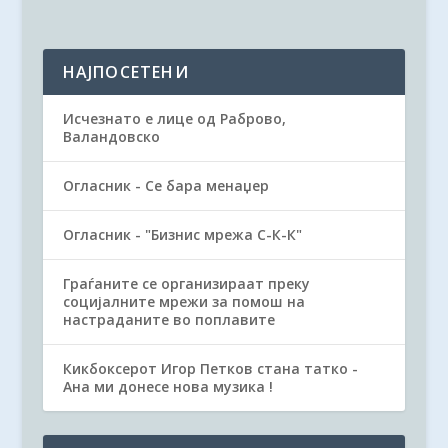
НАЈПОСЕТЕНИ
Исчезнато е лице од Раброво,
Валандовско
Огласник - Се бара менаџер
Огласник - "Бизнис мрежа С-К-К"
Граѓаните се организираат преку
социјалните мрежи за помош на
настраданите во поплавите
Кикбоксерот Игор Петков стана татко -
Ана ми донесе нова музика !