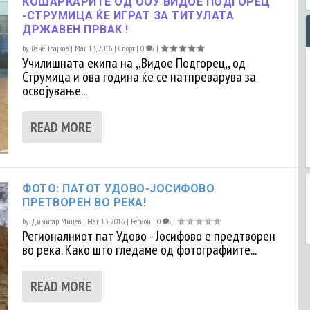
КОШАРКАРИТЕ ОД ООУ ВИДОЕ ПОДГОРЕЦ
-СТРУМИЦА ЌЕ ИГРАТ ЗА ТИТУЛАТА
ДРЖАВЕН ПРВАК !
by
Ване Трајков
|
Mar 13, 2016
|
Спорт
|
0
|
Училишната екипа на ,,Видое Подгорец,, од
Струмица и ова година ќе се натпреварува за
освојување...
READ MORE
ФОТО: ПАТОТ УДОВО-ЈОСИФОВО
ПРЕТВОРЕН ВО РЕКА!
by
Димитар Мицев
|
Mar 13, 2016
|
Регион
|
0
|
Регионалниот пат Удово - Јосифово е предтворен
во река. Како што гледаме од фотографиите...
READ MORE