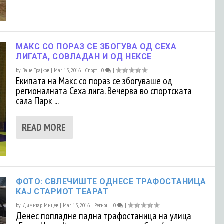
МАКС СО ПОРАЗ СЕ ЗБОГУВА ОД СЕХА
ЛИГАТА, СОВЛАДАН И ОД НЕКСЕ
by
Ване Трајков
|
Mar 13, 2016
|
Спорт
|
0
|
Екипата на Макс со пораз се збогуваше од
регионалната Сеха лига. Вечерва во спортската
сала Парк ...
READ MORE
ФОТО: СВЛЕЧИШТЕ ОДНЕСЕ ТРАФОСТАНИЦА
КАЈ СТАРИОТ ТЕАРАТ
by
Димитар Мицев
|
Mar 13, 2016
|
Регион
|
0
|
Денес попладне падна трафостаница на улица