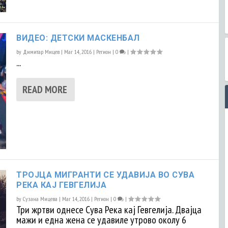
ВИДЕО: ДЕТСКИ МАСКЕНБАЛ
by
Димитар Мицев
|
Mar 14, 2016
|
Регион
|
0
|
...
READ MORE
ТРОЈЦА МИГРАНТИ СЕ УДАВИЈА ВО СУВА
РЕКА КАЈ ГЕВГЕЛИЈА
by
Сузана Мицева
|
Mar 14, 2016
|
Регион
|
0
|
Три жртви однесе Сува Река кај Гевгелија. Двајца
мажи и една жена се удавиле утрово околу 6