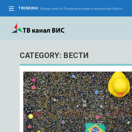
TRENDING:
Виареџо тимот на Пандев ремизираше со младинскиот Шампи...
CATEGORY: ВЕСТИ