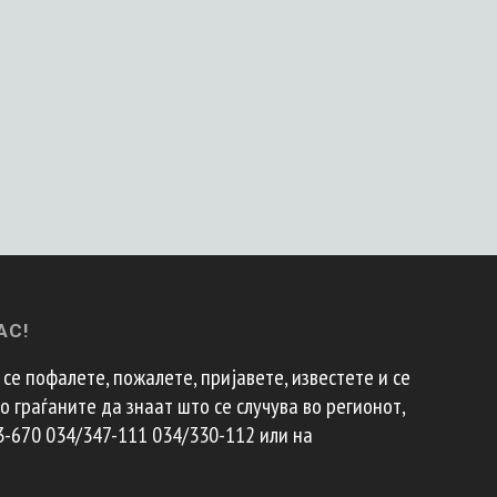
АС!
се пофалете, пожалете, пријавете, известете и се
 граѓаните да знаат што се случува во регионот,
3-670 034/347-111 034/330-112 или на