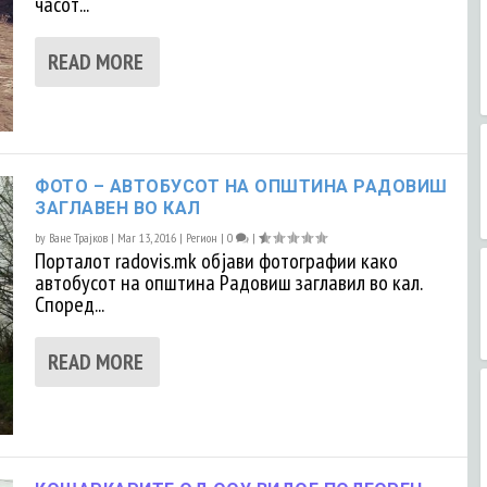
часот...
READ MORE
ФОТО – АВТОБУСОТ НА ОПШТИНА РАДОВИШ
ЗАГЛАВЕН ВО КАЛ
by
Ване Трајков
|
Mar 13, 2016
|
Регион
|
0
|
Порталот radovis.mk објави фотографии како
автобусот на општина Радовиш заглавил во кал.
Според...
READ MORE