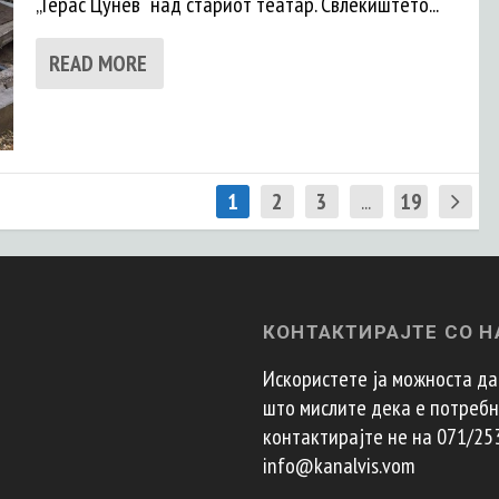
„Герас Цунев“ над стариот театар. Свлеќиштето...
READ MORE
1
2
3
...
19
КОНТАКТИРАЈТЕ СО Н
Искористете ја можноста да 
што мислите дека е потребно
контактирајте не на 071/25
info@kanalvis.vom